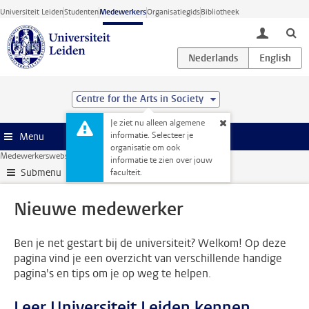
Ga direct naar de inhoud
Universiteit Leiden
Studenten
Medewerkers
Organisatiegids
Bibliotheek
toggle lo
Centre for the Arts in Society
Je ziet nu alleen algemene
informatie. Selecteer je
Menu
organisatie om ook
Medewerkerswebsite
HR
Nieuwe medewerker
informatie te zien over jouw
Submenu
faculteit.
Nieuwe medewerker
Ben je net gestart bij de universiteit? Welkom! Op deze
pagina vind je een overzicht van verschillende handige
pagina's en tips om je op weg te helpen.
Leer Universiteit Leiden kennen