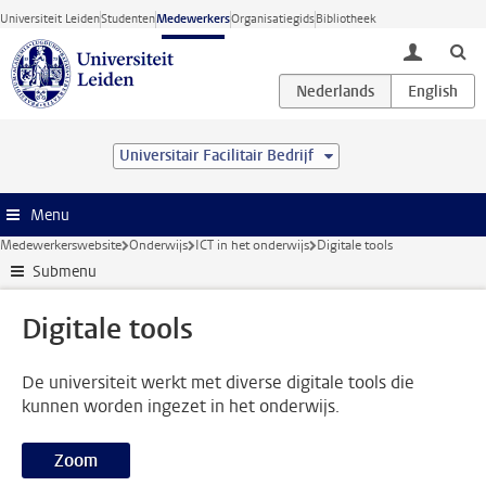
Ga direct naar de inhoud
Universiteit Leiden
Studenten
Medewerkers
Organisatiegids
Bibliotheek
toggle lo
Universitair Facilitair Bedrijf
Menu
Medewerkerswebsite
Onderwijs
ICT in het onderwijs
Digitale tools
Submenu
Digitale tools
De universiteit werkt met diverse digitale tools die
kunnen worden ingezet in het onderwijs.
Zoom