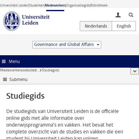
Ga direct naar de inhoud
Universiteit Leiden
Studenten
Medewerkers
Organisatiegids
Bibliotheek
toggle lo
Governance and Global Affairs
Menu
Medewerkerswebsite
...
Studiegids
too
Submenu
Studiegids
De studiegids van Universiteit Leiden is de officiële
online gids met alle informatie over
onderwijsprogramma’s en vakken. Het bevat het
complete overzicht van de studies en vakken die een
student bij Universiteit Leiden kan volgen.