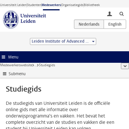
Ga direct naar de inhoud
Universiteit Leiden
Studenten
Medewerkers
Organisatiegids
Bibliotheek
toggle lo
Leiden Institute of Advanced Computer Science (LIACS)
Menu
Medewerkerswebsite
...
Studiegids
too
Submenu
Studiegids
De studiegids van Universiteit Leiden is de officiële
online gids met alle informatie over
onderwijsprogramma’s en vakken. Het bevat het
complete overzicht van de studies en vakken die een
student bij Universiteit Leiden kan volgen.