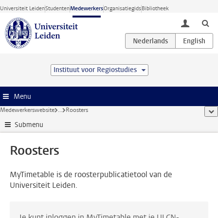
Ga direct naar de inhoud
Universiteit Leiden
Studenten
Medewerkers
Organisatiegids
Bibliotheek
toggle lo
Instituut voor Regiostudies
Menu
Medewerkerswebsite
...
Roosters
too
Submenu
Roosters
MyTimetable is de roosterpublicatietool van de
Universiteit Leiden.
Je kunt inloggen in MyTimetable met je ULCN-