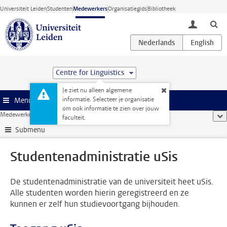
Ga direct naar de inhoud
Universiteit Leiden
Studenten
Medewerkers
Organisatiegids
Bibliotheek
toggle lo
Centre for Linguistics
Je ziet nu alleen algemene
informatie. Selecteer je organisatie
Menu
om ook informatie te zien over jouw
Medewerkerswebsite
...
Studentenadministratie uSis
too
faculteit.
Submenu
Studentenadministratie uSis
De studentenadministratie van de universiteit heet uSis.
Alle studenten worden hierin geregistreerd en ze
kunnen er zelf hun studievoortgang bijhouden.