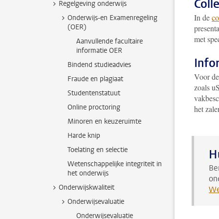
Coll
Regelgeving onderwijs
In de
co
Onderwijs-en Examenregeling
(OER)
present
met spec
Aanvullende facultaire
informatie OER
Info
Bindend studieadvies
Voor de
Fraude en plagiaat
zoals uS
Studentenstatuut
vakbesch
Online proctoring
het zale
Minoren en keuzeruimte
Harde knip
Toelating en selectie
H
Wetenschappelijke integriteit in
Be
het onderwijs
on
Onderwijskwaliteit
We
Onderwijsevaluatie
Onderwijsevaluatie