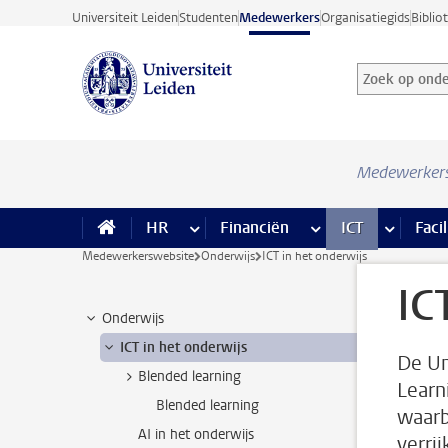
Ga direct naar de inhoud
Universiteit Leiden
Studenten
Medewerkers
Organisatiegids
Biblio
Zoek op onder
Zoekterm
Medewerker
HR
meer HR pagina’s
Financiën
meer Financiën pagi
ICT
meer ICT
Facil
Medewerkerswebsite
Onderwijs
ICT in het onderwijs
IC
Onderwijs
ICT in het onderwijs
De Un
Blended learning
Learn
Blended learning
waarb
AI in het onderwijs
verrij