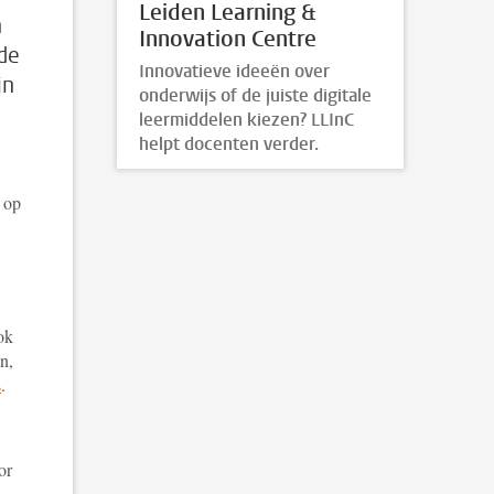
Leiden Learning &
n
Innovation Centre
 de
Innovatieve ideeën over
jn
onderwijs of de juiste digitale
leermiddelen kiezen? LLInC
helpt docenten verder.
 op
ok
n,
s
.
or