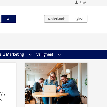
Login
agina’s
e & Marketing
meer Communicatie & Marketing pagina’s
Veiligheid
meer Veiligheid pagina’s
y',
s