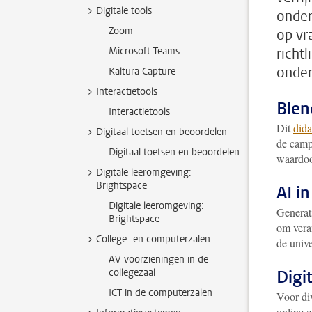
Digitale tools
onder
Zoom
op vr
Microsoft Teams
richt
onder
Kaltura Capture
Interactietools
Blen
Interactietools
Dit
dida
Digitaal toetsen en beoordelen
de camp
Digitaal toetsen en beoordelen
waardoor
Digitale leeromgeving:
Brightspace
AI i
Digitale leeromgeving:
Generat
Brightspace
om vera
College- en computerzalen
de unive
AV-voorzieningen in de
collegezaal
Digi
ICT in de computerzalen
Voor di
online 