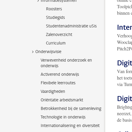
Informatiesystemen
Toolpick
Roosters
binnen d
Studiegids
Inte
Studentenadministratie uSis
Zalenoverzicht
Verhoog
Wooclap 
Curriculum
Pitch2P
Onderwijsvisie
Verwevenheid onderzoek en
Digi
onderwijs
Van form
Activerend onderwijs
het toet
Flexibele leerroutes
via Turn
Vaardigheden
Digi
Oriëntatie arbeidsmarkt
Brightsp
Betrokkenheid bij de samenleving
neerzet
Technologie in onderwijs
de basis
Internationalisering en diversiteit