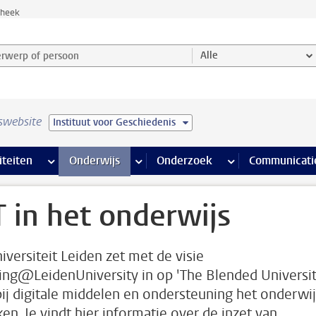
theek
werp of persoon en selecteer categorie
Alle
swebsite
Instituut voor Geschiedenis
na’s
 pagina’s
iteiten
meer Faciliteiten pagina’s
Onderwijs
meer Onderwijs pagina’s
Onderzoek
meer Onderzoek p
Communicati
T in het onderwijs
iversiteit Leiden zet met de visie
ing@LeidenUniversity in op 'The Blended Universit
ij digitale middelen en ondersteuning het onderwij
ken. Je vindt hier informatie over de inzet van