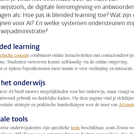
wijstools, de digitale leeromgeving en antwoorde
agen als: Hoe pas ik blended learning toe? Wat zijn
lijnen voor AI? En welke systemen ondersteunen mi
wijsadministratie?
ded learning
ctische concept
combineert online leeractiviteiten met contactonderwijs
us. Studenten verwerven kennis zelfstandig via de online omgeving,
 er tijdens bijeenkomsten meer ruimte is voor verdieping en interactie.
n het onderwijs
ieve AI biedt nieuwe mogelijkheden voor het onderwijs, maar vraagt o
ntwoord gebruik en duidelijke kaders. Op deze pagina vind je richtlijne
rsitaire strategie en praktische handreikingen voor de inzet van
AI-tool
tale tools
verse onderwijsdoelen zijn specifieke
tools
beschikbaar, zoals Zoom vo
colleges, MS Teams voor samenwerking en Kaltura voor video’s. Via de