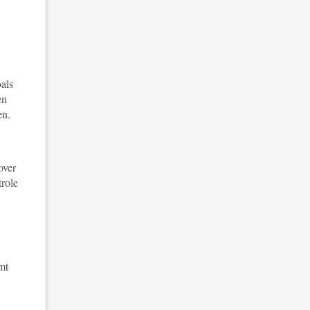
oals
en
en.
over
trole
mt