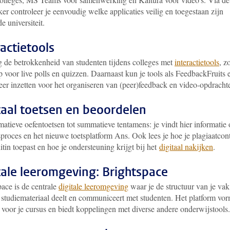
er controleer je eenvoudig welke applicaties veilig en toegestaan zijn
e universiteit.
ractietools
 de betrokkenheid van studenten tijdens colleges met
interactietools
, z
voor live polls en quizzen. Daarnaast kun je tools als FeedbackFruits 
eer inzetten voor het organiseren van (peer)feedback en video-opdracht
taal toetsen en beoordelen
atieve oefentoetsen tot summatieve tentamens: je vindt hier informatie 
sproces en het nieuwe toetsplatform Ans. Ook lees je hoe je plagiaatcon
itin toepast en hoe je ondersteuning krijgt bij het
digitaal nakijken
.
tale leeromgeving: Brightspace
ace is de centrale
digitale leeromgeving
waar je de structuur van je vak
, studiemateriaal deelt en communiceert met studenten. Het platform vor
 voor je cursus en biedt koppelingen met diverse andere onderwijstools.