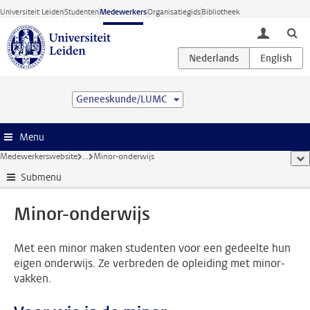
Ga direct naar de inhoud
Universiteit Leiden
Studenten
Medewerkers
Organisatiegids
Bibliotheek
toggle lo
Geneeskunde/LUMC
Menu
Medewerkerswebsite
...
Minor-onderwijs
too
Submenu
Minor-onderwijs
Met een minor maken studenten voor een gedeelte hun
eigen onderwijs. Ze verbreden de opleiding met minor-
vakken.