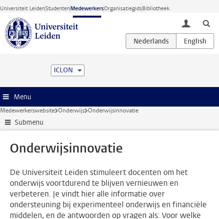
Ga direct naar de inhoud
Universiteit Leiden
Studenten
Medewerkers
Organisatiegids
Bibliotheek
toggle lo
ICLON
Menu
Medewerkerswebsite
Onderwijs
Onderwijsinnovatie
Submenu
Onderwijsinnovatie
De Universiteit Leiden stimuleert docenten om het
onderwijs voortdurend te blijven vernieuwen en
verbeteren. Je vindt hier alle informatie over
ondersteuning bij experimenteel onderwijs en financiële
middelen, en de antwoorden op vragen als: Voor welke