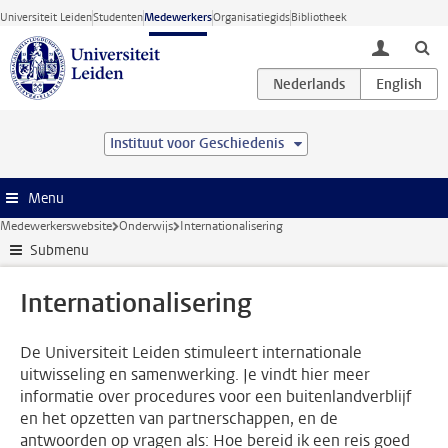
Ga direct naar de inhoud
Universiteit Leiden
Studenten
Medewerkers
Organisatiegids
Bibliotheek
toggle lo
Instituut voor Geschiedenis
Menu
Medewerkerswebsite
Onderwijs
Internationalisering
Submenu
Internationalisering
De Universiteit Leiden stimuleert internationale
uitwisseling en samenwerking. Je vindt hier meer
informatie over procedures voor een buitenlandverblijf
en het opzetten van partnerschappen, en de
antwoorden op vragen als: Hoe bereid ik een reis goed