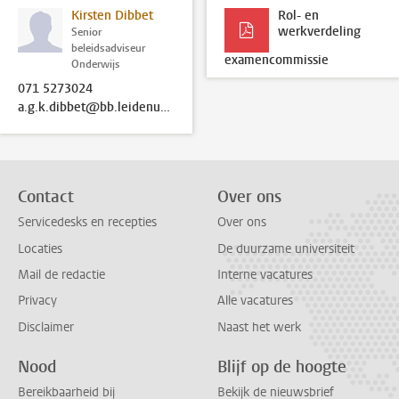
Kirsten Dibbet
Rol- en
werkverdeling
Senior
beleidsadviseur
examencommissie
Onderwijs
071 5273024
a.g.k.dibbet@bb.leidenuniv.nl
Contact
Over ons
Servicedesks en recepties
Over ons
Locaties
De duurzame universiteit
Mail de redactie
Interne vacatures
Privacy
Alle vacatures
Disclaimer
Naast het werk
Nood
Blijf op de hoogte
Bereikbaarheid bij
Bekijk de nieuwsbrief