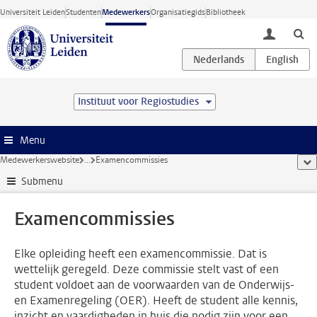
Ga direct naar de inhoud
Universiteit Leiden
Studenten
Medewerkers
Organisatiegids
Bibliotheek
toggle lo
Instituut voor Regiostudies
Menu
Medewerkerswebsite
...
Examencommissies
too
Submenu
Examencommissies
Elke opleiding heeft een examencommissie. Dat is
wettelijk geregeld. Deze commissie stelt vast of een
student voldoet aan de voorwaarden van de Onderwijs-
en Examenregeling (OER). Heeft de student alle kennis,
inzicht en vaardigheden in huis die nodig zijn voor een