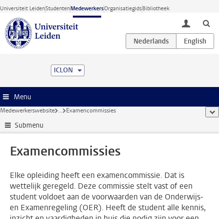
Ga direct naar de inhoud
Universiteit Leiden
Studenten
Medewerkers
Organisatiegids
Bibliotheek
toggle lo
ICLON
Menu
Medewerkerswebsite
...
Examencommissies
too
Submenu
Examencommissies
Elke opleiding heeft een examencommissie. Dat is
wettelijk geregeld. Deze commissie stelt vast of een
student voldoet aan de voorwaarden van de Onderwijs-
en Examenregeling (OER). Heeft de student alle kennis,
inzicht en vaardigheden in huis die nodig zijn voor een