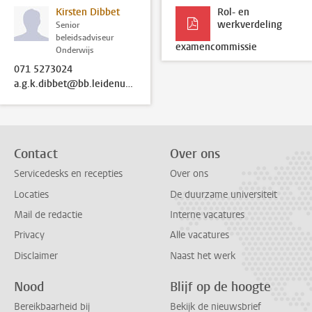
Kirsten Dibbet
Rol- en
werkverdeling
Senior
beleidsadviseur
examencommissie
Onderwijs
071 5273024
a.g.k.dibbet@bb.leidenuniv.nl
Contact
Over ons
Servicedesks en recepties
Over ons
Locaties
De duurzame universiteit
Mail de redactie
Interne vacatures
Privacy
Alle vacatures
Disclaimer
Naast het werk
Nood
Blijf op de hoogte
Bereikbaarheid bij
Bekijk de nieuwsbrief