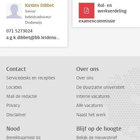
Kirsten Dibbet
Rol- en
werkverdeling
Senior
beleidsadviseur
examencommissie
Onderwijs
071 5273024
a.g.k.dibbet@bb.leidenuniv.nl
Contact
Over ons
Servicedesks en recepties
Over ons
Locaties
De duurzame universiteit
Mail de redactie
Interne vacatures
Privacy
Alle vacatures
Disclaimer
Naast het werk
Nood
Blijf op de hoogte
Bereikbaarheid bij
Bekijk de nieuwsbrief