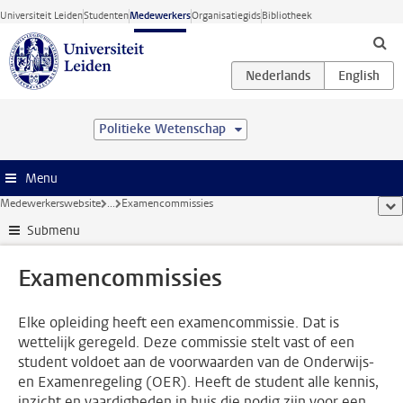
Ga direct naar de inhoud
Universiteit Leiden
Studenten
Medewerkers
Organisatiegids
Bibliotheek
Politieke Wetenschap
Menu
Medewerkerswebsite
...
Examencommissies
too
Submenu
Examencommissies
Elke opleiding heeft een examencommissie. Dat is
wettelijk geregeld. Deze commissie stelt vast of een
student voldoet aan de voorwaarden van de Onderwijs-
en Examenregeling (OER). Heeft de student alle kennis,
inzicht en vaardigheden in huis die nodig zijn voor een