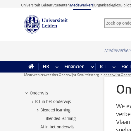
Ga direct naar de inhoud
Universiteit Leiden
Studenten
Medewerkers
Organisatiegids
Biblio
Zoek op onder
Zoekterm
Medewerker
HR
meer HR pagina’s
Financiën
meer Financiën pagi
ICT
meer ICT
Facil
Medewerkerswebsite
Onderwijs
Kwaliteitszorg in onderwijs
Onderw
On
Onderwijs
ICT in het onderwijs
We ev
Blended learning
verbe
Blended learning
Vlaam
AI in het onderwijs
speler