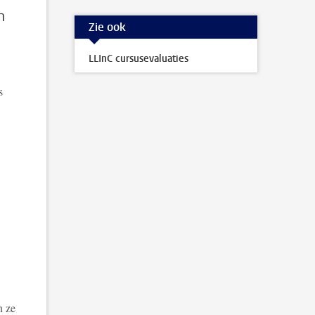
n
Zie ook
LLInC cursusevaluaties
s
n ze