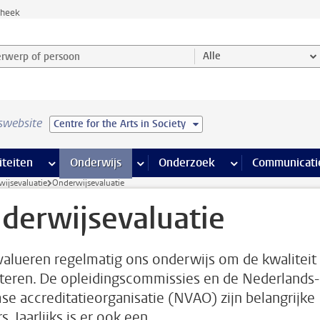
theek
werp of persoon en selecteer categorie
Alle
swebsite
Centre for the Arts in Society
na’s
 pagina’s
iteiten
meer Faciliteiten pagina’s
Onderwijs
meer Onderwijs pagina’s
Onderzoek
meer Onderzoek p
Communicati
ijsevaluatie
Onderwijsevaluatie
derwijsevaluatie
alueren regelmatig ons onderwijs om de kwaliteit 
teren. De opleidingscommissies en de Nederlands-
se accreditatieorganisatie (NVAO) zijn belangrijke
s. Jaarlijks is er ook een