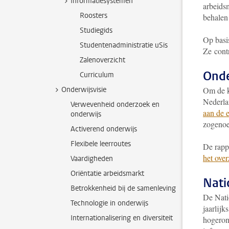
Informatiesystemen
arbeids
Roosters
behalen
Studiegids
Op basi
Studentenadministratie uSis
Ze cont
Zalenoverzicht
Onde
Curriculum
Onderwijsvisie
Om de k
Nederla
Verwevenheid onderzoek en
aan de 
onderwijs
zogenoe
Activerend onderwijs
Flexibele leerroutes
De rapp
het ove
Vaardigheden
Oriëntatie arbeidsmarkt
Nati
Betrokkenheid bij de samenleving
De Nati
Technologie in onderwijs
jaarlij
Internationalisering en diversiteit
hogeron