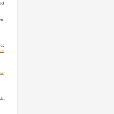
het
en.
n
 de
oen
aar
dat