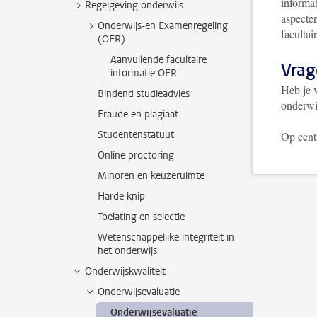
informat
Regelgeving onderwijs
aspecte
Onderwijs-en Examenregeling
facultai
(OER)
Aanvullende facultaire
Vrag
informatie OER
Heb je 
Bindend studieadvies
onderwi
Fraude en plagiaat
Studentenstatuut
Op cent
Online proctoring
Minoren en keuzeruimte
Harde knip
Toelating en selectie
Wetenschappelijke integriteit in
het onderwijs
Onderwijskwaliteit
Onderwijsevaluatie
Onderwijsevaluatie