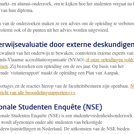
markt- en alumni-onderzoek, om te kijken hoe het studenten vergaat na 
 van hun diploma.
s van de onderzoeken maken ze een advies om de opleiding te verbeter
roleren ook of de punten uit het advies worden uitgevoerd.
rwijsevaluatie door externe deskundige
waliteit van het onderwijs te bewaken, controleren externe experts van
nds-Vlaamse accreditatieorganisatie (NVAO)
of onze opleidingen vold
eisen
. Zij bezoeken een opleiding om de zes jaar. Op basis van het
mde 'visitatierapport' maakt de opleiding een Plan van Aanpak.
ortages
en de reacties hierop van de faculteitsbesturen zijn openbaar.
N
rzicht van alle beoordelingsrapporten>>>
onale Studenten Enquête (NSE)
onale Studenten Enquête (NSE) is een studenttevredenheidsonderzoek 
ks wordt afgenomen onder alle studenten van bekostigde
derwijsinstellingen in Nederland. De uitkomsten van de NSE bieden