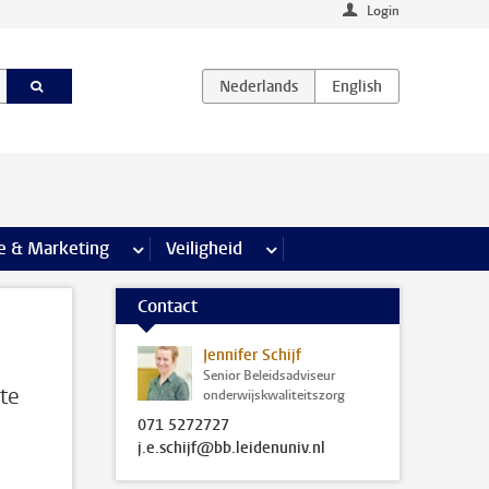
Login
agina’s
e & Marketing
meer Communicatie & Marketing pagina’s
Veiligheid
meer Veiligheid pagina’s
Contact
Jennifer Schijf
Senior Beleidsadviseur
te
onderwijskwaliteitszorg
071 5272727
j.e.schijf@bb.leidenuniv.nl