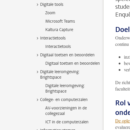
Digitale tools
stude
Zoom
Enquê
Microsoft Teams
Doel
Kaltura Capture
Onderwi
Interactietools
continu
Interactietools
Digitaal toetsen en beoordelen
inz
be
Digitaal toetsen en beoordelen
ver
Digitale leeromgeving:
Brightspace
De richt
Digitale leeromgeving:
faculteit
Brightspace
College- en computerzalen
Rol 
AV-voorzieningen in de
onde
collegezaal
De ople
ICT in de computerzalen
evaluer