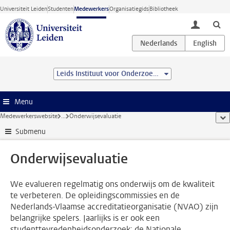
Ga direct naar de inhoud
Universiteit Leiden
Studenten
Medewerkers
Organisatiegids
Bibliotheek
toggle lo
Leids Instituut voor Onderzoek in de Natuurkunde (LION)
Menu
Medewerkerswebsite
...
Onderwijsevaluatie
too
Submenu
Onderwijsevaluatie
We evalueren regelmatig ons onderwijs om de kwaliteit
te verbeteren. De opleidingscommissies en de
Nederlands-Vlaamse accreditatieorganisatie (NVAO) zijn
belangrijke spelers. Jaarlijks is er ook een
studenttevredenheidsonderzoek: de Nationale