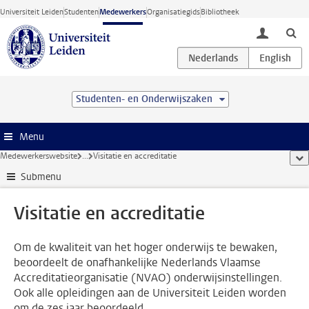
Ga direct naar de inhoud
Universiteit Leiden
Studenten
Medewerkers
Organisatiegids
Bibliotheek
toggle lo
Studenten- en Onderwijszaken
Menu
Medewerkerswebsite
...
Visitatie en accreditatie
too
Submenu
Visitatie en accreditatie
Om de kwaliteit van het hoger onderwijs te bewaken,
beoordeelt de onafhankelijke Nederlands Vlaamse
Accreditatieorganisatie (NVAO) onderwijsinstellingen.
Ook alle opleidingen aan de Universiteit Leiden worden
om de zes jaar beoordeeld.