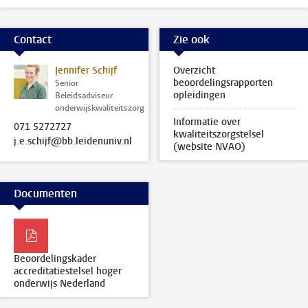
Contact
Zie ook
Jennifer Schijf
Overzicht
beoordelingsrapporten
Senior
opleidingen
Beleidsadviseur
onderwijskwaliteitszorg
Informatie over
071 5272727
kwaliteitszorgstelsel
j.e.schijf@bb.leidenuniv.nl
(website NVAO)
Documenten
Beoordelingskader
accreditatiestelsel hoger
onderwijs Nederland