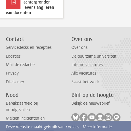
achtergronden
levenslang leren
van docenten
Contact
Over ons
Servicedesks en recepties
Over ons
Locaties
De duurzame universiteit
Mail de redactie
Interne vacatures
Privacy
Alle vacatures
Disclaimer
Naast het werk
Nood
Blijf op de hoogte
Bereikbaarheid bij
Bekijk de nieuwsbrief
noodgevallen
Volg ons op bluesky
Volg ons op facebook
Volg ons op youtub
Volg ons op li
Volg ons o
Volg 
Melden incidenten en
ongevallen
Deze website maakt gebruik van cookies.
Meer informatie.