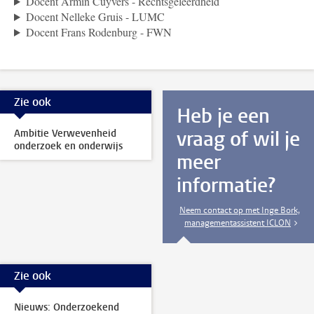
Docent Armin Cuyvers - Rechtsgeleerdheid
Docent Nelleke Gruis - LUMC
Docent Frans Rodenburg - FWN
Zie ook
Heb je een
vraag of wil je
Ambitie Verwevenheid
onderzoek en onderwijs
meer
informatie?
Neem contact op met Inge Bork,
managementassistent ICLON
Zie ook
Nieuws: Onderzoekend