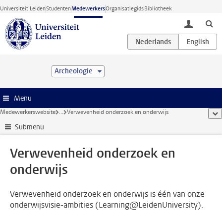
Ga direct naar de inhoud
Universiteit Leiden
Studenten
Medewerkers
Organisatiegids
Bibliotheek
toggle lo
Archeologie
Menu
Medewerkerswebsite
...
Verwevenheid onderzoek en onderwijs
too
Submenu
Verwevenheid onderzoek en
onderwijs
Verwevenheid onderzoek en onderwijs is één van onze
onderwijsvisie-ambities (Learning@LeidenUniversity).