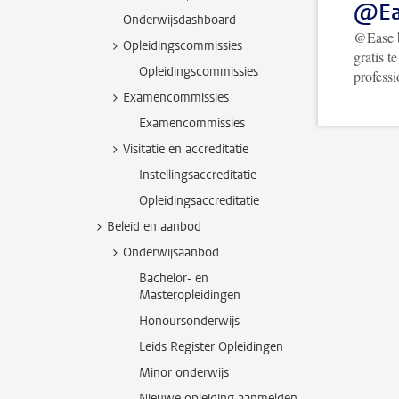
@Ea
Onderwijsdashboard
@Ease b
Opleidingscommissies
gratis t
Opleidingscommissies
profess
Examencommissies
Examencommissies
Visitatie en accreditatie
Instellingsaccreditatie
Opleidingsaccreditatie
Beleid en aanbod
Onderwijsaanbod
Bachelor- en
Masteropleidingen
Honoursonderwijs
Leids Register Opleidingen
Minor onderwijs
Nieuwe opleiding aanmelden