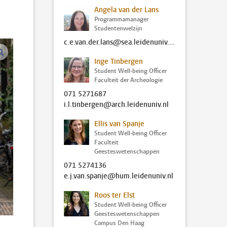
Angela van der Lans
Programmamanager
Studentenwelzijn
c.e.van.der.lans@sea.leidenuniv.nl
vergroot afbeeldingen
Inge Tinbergen
Student Well-being Officer
Faculteit der Archeologie
071 5271687
i.l.tinbergen@arch.leidenuniv.nl
Ellis van Spanje
Student Well-being Officer
Faculteit
Geesteswetenschappen
071 5274136
e.j.van.spanje@hum.leidenuniv.nl
Roos ter Elst
Student Well-being Officer
Geesteswetenschappen
Campus Den Haag