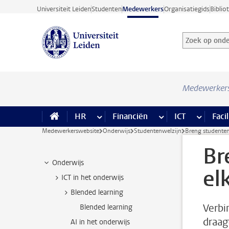
Ga direct naar de inhoud
Universiteit Leiden
Studenten
Medewerkers
Organisatiegids
Biblio
Zoek op onder
Zoekterm
Medewerker
HR
meer HR pagina’s
Financiën
meer Financiën pagi
ICT
meer ICT
Facil
Medewerkerswebsite
Onderwijs
Studentenwelzijn
Breng studenten
Br
Onderwijs
el
ICT in het onderwijs
Blended learning
Verbi
Blended learning
draag
AI in het onderwijs