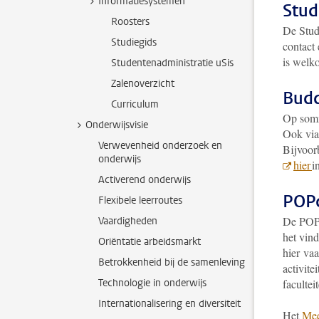
Informatiesystemen
Stud
Roosters
De Stud
Studiegids
contact
is welk
Studentenadministratie uSis
Zalenoverzicht
Budd
Curriculum
Op somm
Onderwijsvisie
Ook via
Verwevenheid onderzoek en
Bijvoor
onderwijs
hier
i
Activerend onderwijs
POPc
Flexibele leerroutes
De POPc
Vaardigheden
het vin
Oriëntatie arbeidsmarkt
hier va
Betrokkenheid bij de samenleving
activite
Technologie in onderwijs
facultei
Internationalisering en diversiteit
Het
Mee