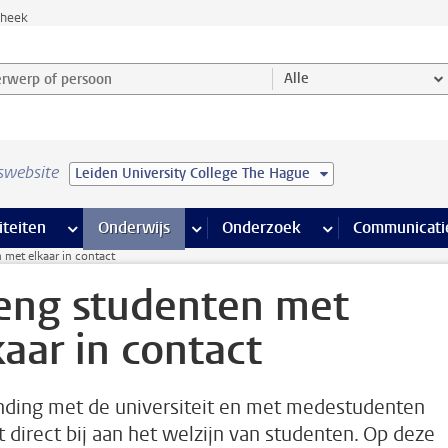
theek
werp of persoon en selecteer categorie
Alle
swebsite
Leiden University College The Hague
na’s
 pagina’s
iteiten
meer Faciliteiten pagina’s
Onderwijs
meer Onderwijs pagina’s
Onderzoek
meer Onderzoek p
Communicati
 met elkaar in contact
eng studenten met
kaar in contact
nding met de universiteit en met medestudenten
t direct bij aan het welzijn van studenten. Op deze