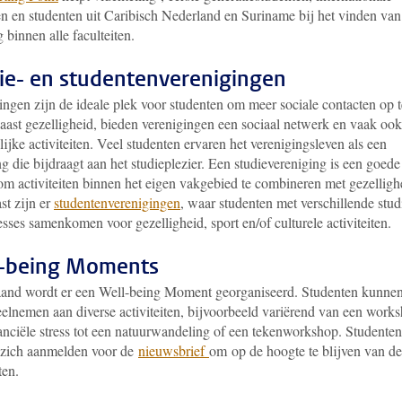
en en studenten uit Caribisch Nederland en Suriname bij het vinden van
 binnen alle faculteiten.
ie- en studentenverenigingen
ingen zijn de ideale plek voor studenten om meer sociale contacten op t
aast gezelligheid, bieden verenigingen een sociaal netwerk en vaak ook
ijke activiteiten. Veel studenten ervaren het verenigingsleven als een
ng die bijdraagt aan het studieplezier. Een studievereniging is een goede
om activiteiten binnen het eigen vakgebied te combineren met gezelligh
st zijn er
studentenverenigingen
, waar studenten met verschillende stud
esses samenkomen voor gezelligheid, sport en/of culturele activiteiten.
-being Moments
and wordt er een Well-being Moment georganiseerd. Studenten kunne
eelnemen aan diverse activiteiten, bijvoorbeeld variërend van een work
nanciële stress tot een natuurwandeling of een tekenworkshop. Studenten
zich aanmelden voor de
nieuwsbrief
om op de hoogte te blijven van d
iten.