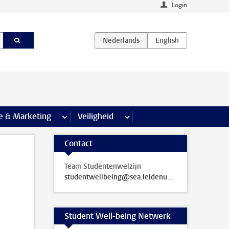
Login
agina’s
e & Marketing
meer Communicatie & Marketing pagina’s
Veiligheid
meer Veiligheid pagina’s
Contact
Team Studentenwelzijn
studentwellbeing@sea.leidenuniv.nl
Student Well-being Netwerk