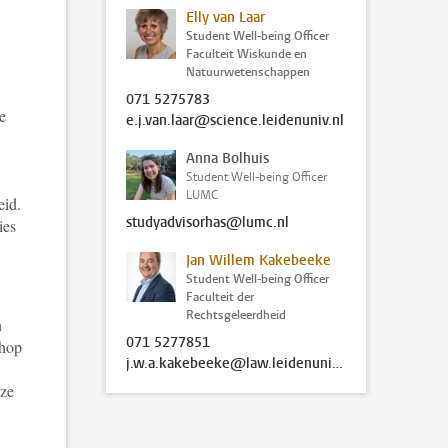
Elly van Laar
Student Well-being Officer
Faculteit Wiskunde en
Natuurwetenschappen
071 5275783
e
e.j.van.laar@science.leidenuniv.nl
Anna Bolhuis
Student Well-being Officer
LUMC
eid.
studyadvisorhas@lumc.nl
ies
Jan Willem Kakebeeke
Student Well-being Officer
Faculteit der
Rechtsgeleerdheid
n
071 5277851
shop
j.w.a.kakebeeke@law.leidenuniv.nl
eze