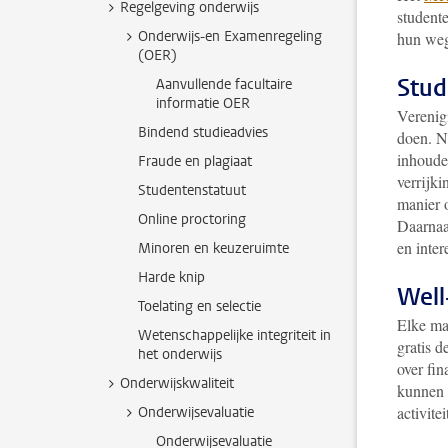
Regelgeving onderwijs
student
Onderwijs-en Examenregeling
hun weg
(OER)
Stud
Aanvullende facultaire
informatie OER
Verenig
Bindend studieadvies
doen. N
inhoudel
Fraude en plagiaat
verrijki
Studentenstatuut
manier 
Online proctoring
Daarnaa
en inter
Minoren en keuzeruimte
Harde knip
Well
Toelating en selectie
Elke ma
Wetenschappelijke integriteit in
gratis d
het onderwijs
over fi
Onderwijskwaliteit
kunnen 
activite
Onderwijsevaluatie
Onderwijsevaluatie