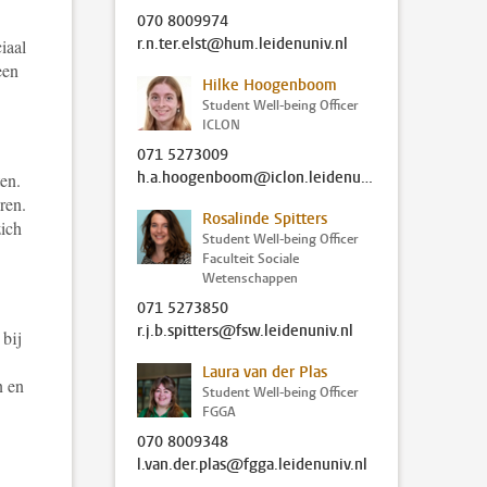
070 8009974
r.n.ter.elst@hum.leidenuniv.nl
iaal
een
Hilke Hoogenboom
.
Student Well-being Officer
ICLON
071 5273009
h.a.hoogenboom@iclon.leidenuniv.nl
en.
ren.
Rosalinde Spitters
zich
Student Well-being Officer
Faculteit Sociale
Wetenschappen
071 5273850
r.j.b.spitters@fsw.leidenuniv.nl
 bij
Laura van der Plas
n en
Student Well-being Officer
FGGA
070 8009348
l.van.der.plas@fgga.leidenuniv.nl