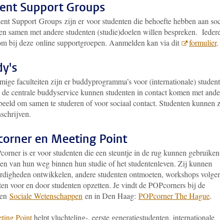
ent Support Groups
ent Support Groups zijn er voor studenten die behoefte hebben aan soc
 en samen met andere studenten (studie)doelen willen bespreken. Ieder
om bij deze online supportgroepen. Aanmelden kan via dit
formulier
y's
ige faculteiten zijn er buddyprogramma’s voor (internationale) student
 de centrale buddyservice kunnen studenten in contact komen met ande
beeld om samen te studeren of voor sociaal contact. Studenten kunnen 
nschrijven.
orner en Meeting Point
orner is er voor studenten die een steuntje in de rug kunnen gebruiken
den van hun weg binnen hun studie of het studentenleven. Zij kunnen
ardigheden ontwikkelen, andere studenten ontmoeten, workshops volge
iten voor en door studenten opzetten. Je vindt de POPcorners bij de
ten
Sociale Wetenschappen
en in Den Haag:
POPcorner The Hague
.
ting Point
helpt vluchteling-, eerste generatiestudenten, internationale