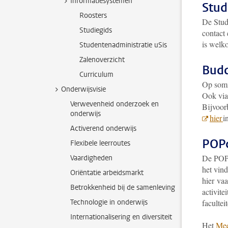
Informatiesystemen
Stud
Roosters
De Stud
Studiegids
contact
is welk
Studentenadministratie uSis
Zalenoverzicht
Budd
Curriculum
Op somm
Onderwijsvisie
Ook via
Verwevenheid onderzoek en
Bijvoor
onderwijs
hier
i
Activerend onderwijs
POPc
Flexibele leerroutes
De POPc
Vaardigheden
het vin
Oriëntatie arbeidsmarkt
hier va
Betrokkenheid bij de samenleving
activite
Technologie in onderwijs
facultei
Internationalisering en diversiteit
Het
Mee