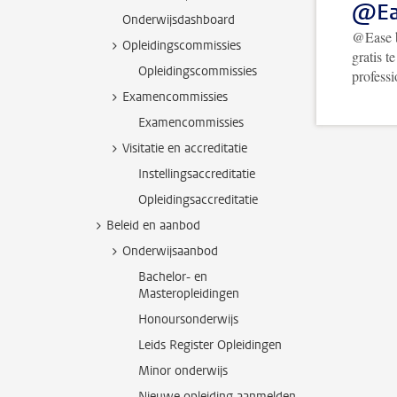
@Ea
Onderwijsdashboard
@Ease b
Opleidingscommissies
gratis t
Opleidingscommissies
profess
Examencommissies
Examencommissies
Visitatie en accreditatie
Instellingsaccreditatie
Opleidingsaccreditatie
Beleid en aanbod
Onderwijsaanbod
Bachelor- en
Masteropleidingen
Honoursonderwijs
Leids Register Opleidingen
Minor onderwijs
Nieuwe opleiding aanmelden