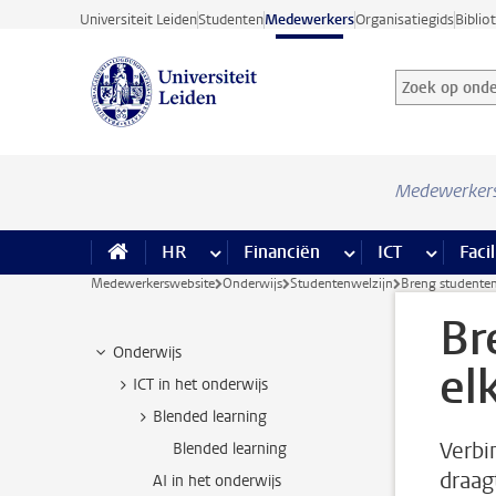
Ga direct naar de inhoud
Universiteit Leiden
Studenten
Medewerkers
Organisatiegids
Biblio
Zoek op onder
Zoekterm
Medewerker
HR
meer HR pagina’s
Financiën
meer Financiën pagi
ICT
meer ICT
Facil
Medewerkerswebsite
Onderwijs
Studentenwelzijn
Breng studenten
Br
Onderwijs
el
ICT in het onderwijs
Blended learning
Verbi
Blended learning
draag
AI in het onderwijs