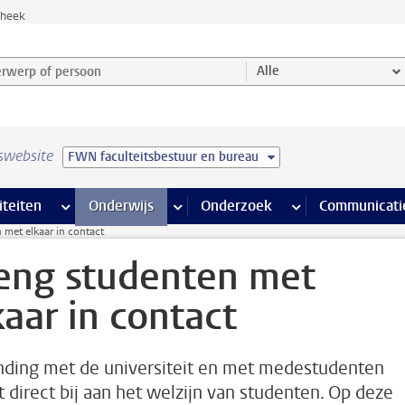
theek
werp of persoon en selecteer categorie
Alle
swebsite
FWN faculteitsbestuur en bureau
na’s
 pagina’s
iteiten
meer Faciliteiten pagina’s
Onderwijs
meer Onderwijs pagina’s
Onderzoek
meer Onderzoek p
Communicati
 met elkaar in contact
eng studenten met
kaar in contact
nding met de universiteit en met medestudenten
t direct bij aan het welzijn van studenten. Op deze