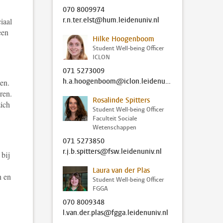
070 8009974
r.n.ter.elst@hum.leidenuniv.nl
iaal
een
Hilke Hoogenboom
.
Student Well-being Officer
ICLON
071 5273009
h.a.hoogenboom@iclon.leidenuniv.nl
en.
ren.
Rosalinde Spitters
zich
Student Well-being Officer
Faculteit Sociale
Wetenschappen
071 5273850
r.j.b.spitters@fsw.leidenuniv.nl
 bij
Laura van der Plas
n en
Student Well-being Officer
FGGA
070 8009348
l.van.der.plas@fgga.leidenuniv.nl