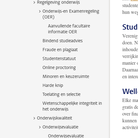
Regelgeving onderwijs
student
Onderwijs-en Examenregeling
hun weg
(OER)
Stud
Aanvullende facultaire
informatie OER
Verenig
Bindend studieadvies
doen. N
inhoudel
Fraude en plagiaat
verrijki
Studentenstatuut
manier 
Online proctoring
Daarnaa
en inter
Minoren en keuzeruimte
Harde knip
Well
Toelating en selectie
Elke ma
Wetenschappelijke integriteit in
gratis d
het onderwijs
over fi
Onderwijskwaliteit
kunnen 
activite
Onderwijsevaluatie
Onderwijsevaluatie