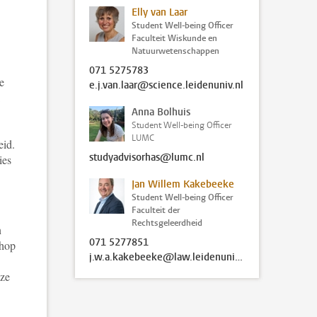
Elly van Laar
Student Well-being Officer
Faculteit Wiskunde en
Natuurwetenschappen
071 5275783
e
e.j.van.laar@science.leidenuniv.nl
Anna Bolhuis
Student Well-being Officer
LUMC
eid.
studyadvisorhas@lumc.nl
ies
Jan Willem Kakebeeke
Student Well-being Officer
Faculteit der
Rechtsgeleerdheid
n
071 5277851
shop
j.w.a.kakebeeke@law.leidenuniv.nl
eze