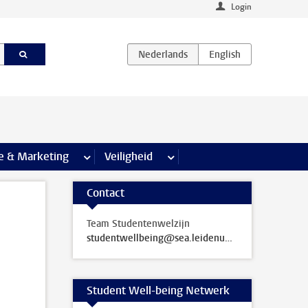
Login
agina’s
e & Marketing
meer Communicatie & Marketing pagina’s
Veiligheid
meer Veiligheid pagina’s
Contact
Team Studentenwelzijn
studentwellbeing@sea.leidenuniv.nl
Student Well-being Netwerk