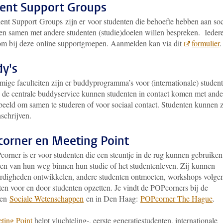
ent Support Groups
ent Support Groups zijn er voor studenten die behoefte hebben aan soc
 en samen met andere studenten (studie)doelen willen bespreken. Ieder
om bij deze online supportgroepen. Aanmelden kan via dit
formulier
y's
ige faculteiten zijn er buddyprogramma’s voor (internationale) student
 de centrale buddyservice kunnen studenten in contact komen met ande
beeld om samen te studeren of voor sociaal contact. Studenten kunnen 
nschrijven.
orner en Meeting Point
orner is er voor studenten die een steuntje in de rug kunnen gebruiken
den van hun weg binnen hun studie of het studentenleven. Zij kunnen
ardigheden ontwikkelen, andere studenten ontmoeten, workshops volge
iten voor en door studenten opzetten. Je vindt de POPcorners bij de
ten
Sociale Wetenschappen
en in Den Haag:
POPcorner The Hague
.
ting Point
helpt vluchteling-, eerste generatiestudenten, internationale