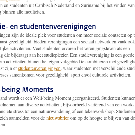
en en studenten uit Caribisch Nederland en Suriname bij het vinden van
 binnen alle faculteiten.
ie- en studentenverenigingen
ingen zijn de ideale plek voor studenten om meer sociale contacten op t
aast gezelligheid, bieden verenigingen een sociaal netwerk en vaak ook
ijke activiteiten. Veel studenten ervaren het verenigingsleven als een
ng die bijdraagt aan het studieplezier. Een studievereniging is een goede
om activiteiten binnen het eigen vakgebied te combineren met gezelligh
st zijn er
studentenverenigingen
, waar studenten met verschillende stud
esses samenkomen voor gezelligheid, sport en/of culturele activiteiten.
-being Moments
and wordt er een Well-being Moment georganiseerd. Studenten kunne
eelnemen aan diverse activiteiten, bijvoorbeeld variërend van een work
nanciële stress tot een natuurwandeling of een tekenworkshop. Studenten
zich aanmelden voor de
nieuwsbrief
om op de hoogte te blijven van d
iten.