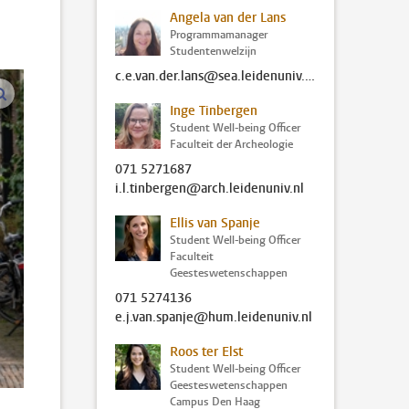
Angela van der Lans
Programmamanager
Studentenwelzijn
c.e.van.der.lans@sea.leidenuniv.nl
vergroot afbeeldingen
Inge Tinbergen
Student Well-being Officer
Faculteit der Archeologie
071 5271687
i.l.tinbergen@arch.leidenuniv.nl
Ellis van Spanje
Student Well-being Officer
Faculteit
Geesteswetenschappen
071 5274136
e.j.van.spanje@hum.leidenuniv.nl
Roos ter Elst
Student Well-being Officer
Geesteswetenschappen
Campus Den Haag