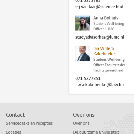
071 5275783
e.j.van.laar@science.leidenuniv.nl
Anna Bolhuis
Student Well-being
Officer LUMC
studyadvisorhas@lumc.nl
Jan Willem
Kakebeeke
Student Well-being
Officer Faculteit der
Rechtsgeleerdheid
071 5277851
j.w.a.kakebeeke@law.leidenuniv.nl
Contact
Over ons
Servicedesks en recepties
Over ons
Locaties
De duurzame universiteit