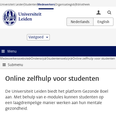
Ga direct naar de inhoud
Universiteit Leiden
Studenten
Medewerkers
Organisatiegids
Bibliotheek
toggle lo
Vastgoed
Menu
Medewerkerswebsite
Onderwijs
Studentenwelzijn
Online zelfhulp voor studenten
Submenu
Online zelfhulp voor studenten
De Universiteit Leiden biedt het platform Gezonde Boel
aan. Met behulp van e-modules kunnen studenten op
een laagdrempelige manier werken aan hun mentale
gezondheid.