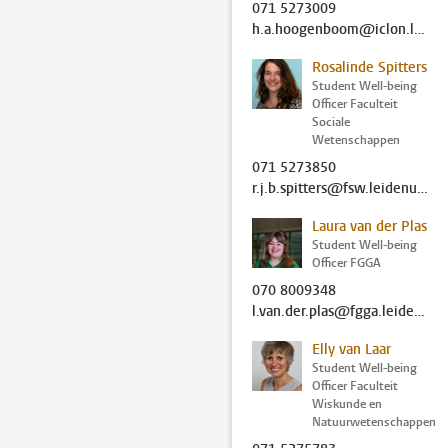
071 5273009
h.a.hoogenboom@iclon.leidenuniv.nl
Rosalinde Spitters
Student Well-being
Officer Faculteit
Sociale
Wetenschappen
071 5273850
r.j.b.spitters@fsw.leidenuniv.nl
Laura van der Plas
Student Well-being
Officer FGGA
070 8009348
l.van.der.plas@fgga.leidenuniv.nl
Elly van Laar
Student Well-being
Officer Faculteit
Wiskunde en
Natuurwetenschappen