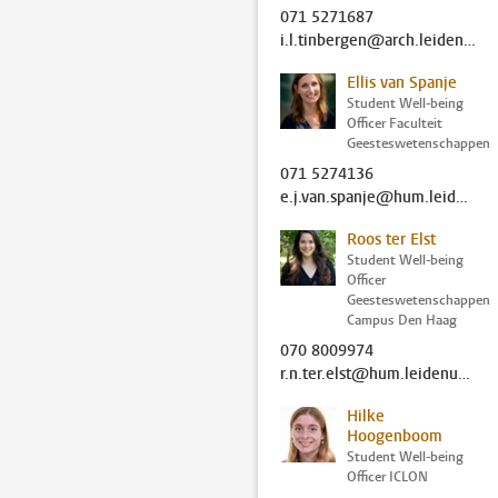
071 5271687
i.l.tinbergen@arch.leidenuniv.nl
Ellis van Spanje
Student Well-being
Officer Faculteit
Geesteswetenschappen
071 5274136
e.j.van.spanje@hum.leidenuniv.nl
Roos ter Elst
Student Well-being
Officer
Geesteswetenschappen
Campus Den Haag
070 8009974
r.n.ter.elst@hum.leidenuniv.nl
Hilke
Hoogenboom
Student Well-being
Officer ICLON