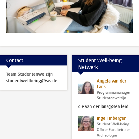
Contact
Student Well-being
Netwerk
Team Studentenwelzijn
studentwellbeing@sea.leidenuniv.nl
Angela van der
Lans
Programmamanager
Studentenwelzijn
c.e.van.der.lans@sea.leidenuniv.nl
Inge Tinbergen
Student Well-being
Officer Faculteit der
Archeologie