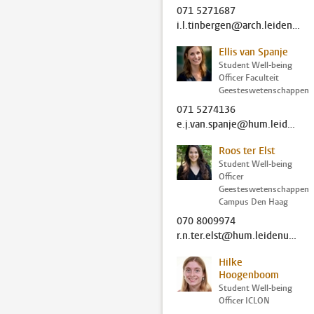
071 5271687
i.l.tinbergen@arch.leidenuniv.nl
Ellis van Spanje
Student Well-being
Officer Faculteit
Geesteswetenschappen
071 5274136
e.j.van.spanje@hum.leidenuniv.nl
Roos ter Elst
Student Well-being
Officer
Geesteswetenschappen
Campus Den Haag
070 8009974
r.n.ter.elst@hum.leidenuniv.nl
Hilke
Hoogenboom
Student Well-being
Officer ICLON