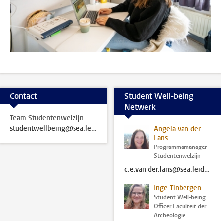
Contact
Student Well-being
Netwerk
Team Studentenwelzijn
studentwellbeing@sea.leidenuniv.nl
Angela van der
Lans
Programmamanager
Studentenwelzijn
c.e.van.der.lans@sea.leidenuniv.nl
Inge Tinbergen
Student Well-being
Officer Faculteit der
Archeologie