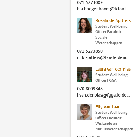
071 5273009
h.a.hoogenboom@iclon.leidenuniv.nl
Rosalinde Spitters
Student Well-being
Officer Faculteit
Sociale
Wetenschappen
071 5273850
r.j.b.spitters@fsw.leidenuniv.nl
Laura van der Plas
Student Well-being
Officer FGGA
070 8009348
l.van.der.plas@fgga.leidenuniv.nl
Elly van Laar
Student Well-being
Officer Faculteit
Wiskunde en
Natuurwetenschappen