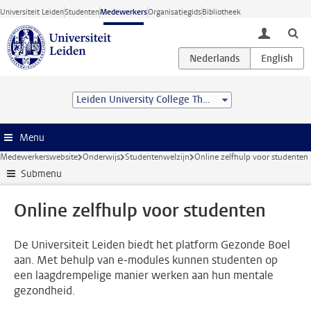
Ga direct naar de inhoud
Universiteit Leiden
Studenten
Medewerkers
Organisatiegids
Bibliotheek
toggle lo
Leiden University College The Hague
Menu
Medewerkerswebsite
Onderwijs
Studentenwelzijn
Online zelfhulp voor studenten
Submenu
Online zelfhulp voor studenten
De Universiteit Leiden biedt het platform Gezonde Boel
aan. Met behulp van e-modules kunnen studenten op
een laagdrempelige manier werken aan hun mentale
gezondheid.