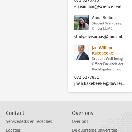
071 5275783
e.j.van.laar@science.leidenuniv.nl
Anna Bolhuis
Student Well-being
Officer LUMC
studyadvisorhas@lumc.nl
Jan Willem
Kakebeeke
Student Well-being
Officer Faculteit der
Rechtsgeleerdheid
071 5277851
j.w.a.kakebeeke@law.leidenuniv.nl
Contact
Over ons
Servicedesks en recepties
Over ons
Locaties
De duurzame universiteit