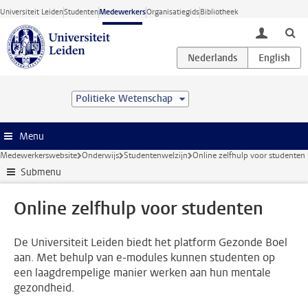
Ga direct naar de inhoud
Universiteit Leiden
Studenten
Medewerkers
Organisatiegids
Bibliotheek
toggle lo
Politieke Wetenschap
Menu
Medewerkerswebsite
Onderwijs
Studentenwelzijn
Online zelfhulp voor studenten
Submenu
Online zelfhulp voor studenten
De Universiteit Leiden biedt het platform Gezonde Boel
aan. Met behulp van e-modules kunnen studenten op
een laagdrempelige manier werken aan hun mentale
gezondheid.