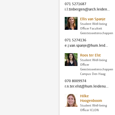
071 5271687
i.l.tinbergen@arch.leidenuniv.nl
Ellis van Spanje
Student Well-being
Officer Faculteit
Geesteswetenschappen
071 5274136
e.j.van.spanje@hum.leidenuniv.nl
Roos ter Elst
Student Well-being
Officer
Geesteswetenschappen
Campus Den Haag
070 8009974
r.n.ter.elst@hum.leidenuniv.nl
Hilke
Hoogenboom
Student Well-being
Officer ICLON