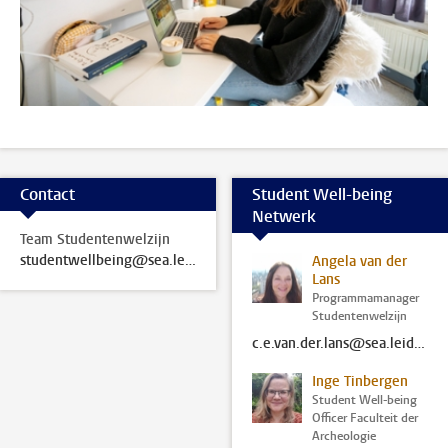
Contact
Student Well-being
Netwerk
Team Studentenwelzijn
studentwellbeing@sea.leidenuniv.nl
Angela van der
Lans
Programmamanager
Studentenwelzijn
c.e.van.der.lans@sea.leidenuniv.nl
Inge Tinbergen
Student Well-being
Officer Faculteit der
Archeologie