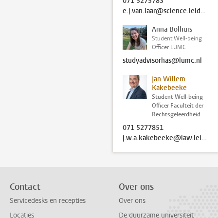
071 5275783
e.j.van.laar@science.leidenuniv.nl
Anna Bolhuis
Student Well-being
Officer LUMC
studyadvisorhas@lumc.nl
Jan Willem
Kakebeeke
Student Well-being
Officer Faculteit der
Rechtsgeleerdheid
071 5277851
j.w.a.kakebeeke@law.leidenuniv.nl
Contact
Over ons
Servicedesks en recepties
Over ons
Locaties
De duurzame universiteit