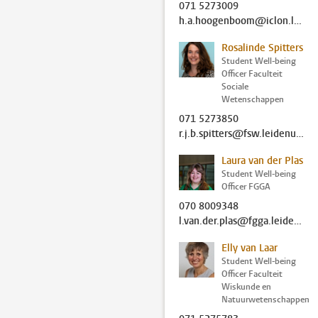
071 5273009
h.a.hoogenboom@iclon.leidenuniv.nl
Rosalinde Spitters
Student Well-being
Officer Faculteit
Sociale
Wetenschappen
071 5273850
r.j.b.spitters@fsw.leidenuniv.nl
Laura van der Plas
Student Well-being
Officer FGGA
070 8009348
l.van.der.plas@fgga.leidenuniv.nl
Elly van Laar
Student Well-being
Officer Faculteit
Wiskunde en
Natuurwetenschappen