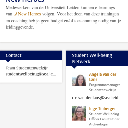
Medewerkers van de Universiteit Leiden kunnen e-learnings
van
New Heroes
volgen. Voor het doen van deze trainingen
en coaching heb je geen budget en/of toestemming nodig van je
leidinggevende.
Contact
Student Well-being
Netwerk
Team Studentenwelzijn
studentwellbeing@sea.leidenuniv.nl
Angela van der
Lans
Programmamanager
Studentenwelzijn
c.e.van.der.lans@sea.leidenuniv.nl
Inge Tinbergen
Student Well-being
Officer Faculteit der
Archeologie