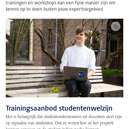
trainingen en workshops kan een fijne manier zijn om
kennis op te doen buiten jouw expertisegebied.
vergro
Trainingsaanbod studentenwelzijn
Het is belangrijk dat studentondersteuners en docenten alert zijn
op signalen van studenten. Dat ze weten hoe ze het gesprek
kunnen aangaan en de student indien nodig kunnen