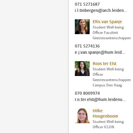
071 5271687
i.l.tinbergen@arch.leidenuniv.nl
Ellis van Spanje
Student Well-being
Officer Faculteit
Geesteswetenschappen
071 5274136
e.j.van.spanje@hum.leidenuniv.nl
Roos ter Elst
Student Well-being
Officer
Geesteswetenschappen
Campus Den Haag
070 8009974
r.n.ter.elst@hum.leidenuniv.nl
Hilke
Hoogenboom
Student Well-being
Officer ICLON