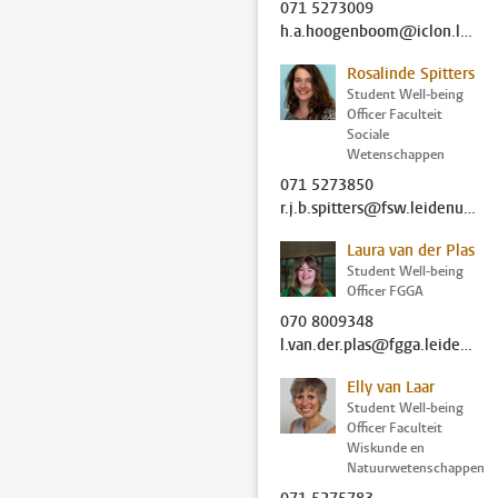
071 5273009
h.a.hoogenboom@iclon.leidenuniv.nl
Rosalinde Spitters
Student Well-being
Officer Faculteit
Sociale
Wetenschappen
071 5273850
r.j.b.spitters@fsw.leidenuniv.nl
Laura van der Plas
Student Well-being
Officer FGGA
070 8009348
l.van.der.plas@fgga.leidenuniv.nl
Elly van Laar
Student Well-being
Officer Faculteit
Wiskunde en
Natuurwetenschappen