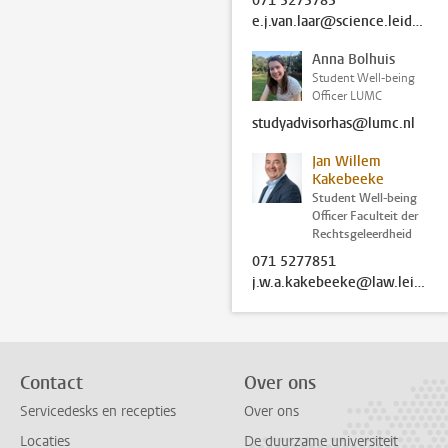
071 5275783
e.j.van.laar@science.leidenuniv.nl
Anna Bolhuis
Student Well-being
Officer LUMC
studyadvisorhas@lumc.nl
Jan Willem
Kakebeeke
Student Well-being
Officer Faculteit der
Rechtsgeleerdheid
071 5277851
j.w.a.kakebeeke@law.leidenuniv.nl
Contact
Over ons
Servicedesks en recepties
Over ons
Locaties
De duurzame universiteit