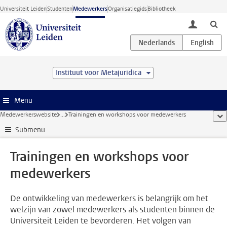
Ga direct naar de inhoud
Universiteit Leiden
Studenten
Medewerkers
Organisatiegids
Bibliotheek
toggle lo
Instituut voor Metajuridica
Menu
Medewerkerswebsite
...
Trainingen en workshops voor medewerkers
too
Submenu
Trainingen en workshops voor
medewerkers
De ontwikkeling van medewerkers is belangrijk om het
welzijn van zowel medewerkers als studenten binnen de
Universiteit Leiden te bevorderen. Het volgen van