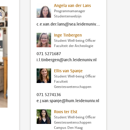
Angela van der Lans
Programmamanager
vergroot afbeeldingen
Studentenwelzijn
c.e.van.der.lans@sea.leidenuniv.nl
Inge Tinbergen
Student Well-being Officer
Faculteit der Archeologie
071 5271687
i.l.tinbergen@arch.leidenuniv.nl
Ellis van Spanje
Student Well-being Officer
Faculteit
Geesteswetenschappen
071 5274136
e.j.van.spanje@hum.leidenuniv.nl
Roos ter Elst
Student Well-being Officer
Geesteswetenschappen
Campus Den Haag