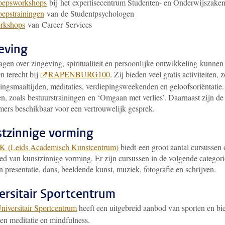
oepsworkshops
bij het expertisecentrum Studenten- en Onderwijszake
epstrainingen
van de Studentpsychologen
rkshops
van Career Services
eving
gen over zingeving, spiritualiteit en persoonlijke ontwikkeling kunnen
n terecht bij
RAPENBURG100
. Zij bieden veel gratis activiteiten, 
ingsmaaltijden, meditaties, verdiepingsweekenden en geloofsoriëntatie
n, zoals bestuurstrainingen en ‘Omgaan met verlies’. Daarnaast zijn de
ers beschikbaar voor een vertrouwelijk gesprek.
tzinnige vorming
 (Leids Academisch Kunstcentrum)
biedt een groot aantal cursussen
ied van kunstzinnige vorming. Er zijn cursussen in de volgende categori
n presentatie, dans, beeldende kunst, muziek, fotografie en schrijven.
ersitair Sportcentrum
niversitair Sportcentrum
heeft een uitgebreid aanbod van sporten en bi
sen meditatie en mindfulness.