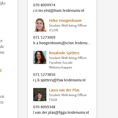
ijke
070 8009974
r.n.ter.elst@hum.leidenuniv.nl
Hilke Hoogenboom
Student Well-being Officer
ICLON
071 5273009
er
h.a.hoogenboom@iclon.leidenuniv.nl
 de
orm
Rosalinde Spitters
Student Well-being Officer
Faculteit Sociale
Wetenschappen
e
071 5273850
r.j.b.spitters@fsw.leidenuniv.nl
Laura van der Plas
Student Well-being Officer
ten
FGGA
den
070 8009348
l.van.der.plas@fgga.leidenuniv.nl