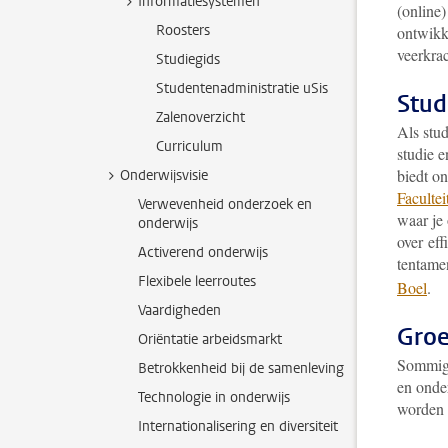
Informatiesystemen
(online
Roosters
ontwikk
veerkra
Studiegids
Studentenadministratie uSis
Stud
Zalenoverzicht
Als stu
Curriculum
studie 
biedt o
Onderwijsvisie
Faculte
Verwevenheid onderzoek en
waar je
onderwijs
over eff
Activerend onderwijs
tentame
Flexibele leerroutes
Boel
.
Vaardigheden
Groe
Oriëntatie arbeidsmarkt
Sommige
Betrokkenheid bij de samenleving
en onder
Technologie in onderwijs
worden 
Internationalisering en diversiteit