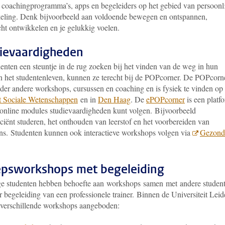
) coachingprogramma’s, apps en begeleiders op het gebied van persoonl
eling. Denk bijvoorbeeld aan voldoende bewegen en ontspannen,
cht ontwikkelen en je gelukkig voelen.
ievaardigheden
denten een steuntje in de rug zoeken bij het vinden van de weg in hun
en het studentenleven, kunnen ze terecht bij de POPcorner. De POPcorn
nder andere workshops, cursussen en coaching en is fysiek te vinden op
it Sociale Wetenschappen
en in
Den Haag
. De
ePOPcorner
is een platf
 online modules studievaardigheden kunt volgen. Bijvoorbeeld
iciënt studeren, het onthouden van leerstof en het voorbereiden van
ns.
Studenten kunnen ook interactieve workshops volgen via
Gezond
psworkshops met begeleiding
 studenten hebben behoefte aan workshops samen met andere studen
 begeleiding van een professionele trainer. Binnen de Universiteit Lei
verschillende workshops aangeboden: