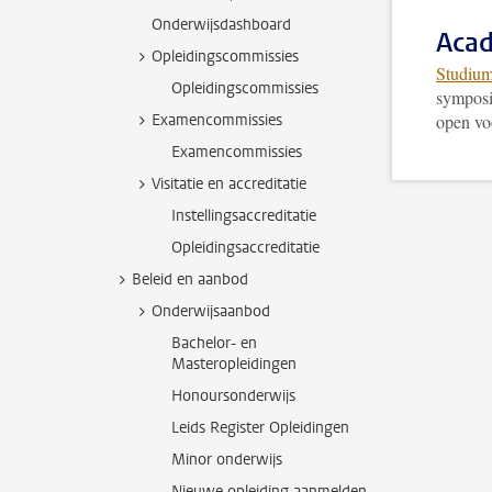
Onderwijsdashboard
Acad
Opleidingscommissies
Studium
Opleidingscommissies
symposi
Examencommissies
open vo
Examencommissies
Visitatie en accreditatie
Instellingsaccreditatie
Opleidingsaccreditatie
Beleid en aanbod
Onderwijsaanbod
Bachelor- en
Masteropleidingen
Honoursonderwijs
Leids Register Opleidingen
Minor onderwijs
Nieuwe opleiding aanmelden