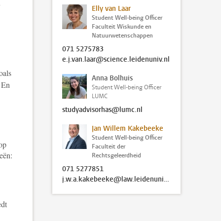
n
Elly van Laar
Student Well-being Officer
Faculteit Wiskunde en
Natuurwetenschappen
071 5275783
e.j.van.laar@science.leidenuniv.nl
zoals
Anna Bolhuis
. En
Student Well-being Officer
LUMC
studyadvisorhas@lumc.nl
Jan Willem Kakebeeke
Student Well-being Officer
 op
Faculteit der
eën:
Rechtsgeleerdheid
071 5277851
j.w.a.kakebeeke@law.leidenuniv.nl
edt