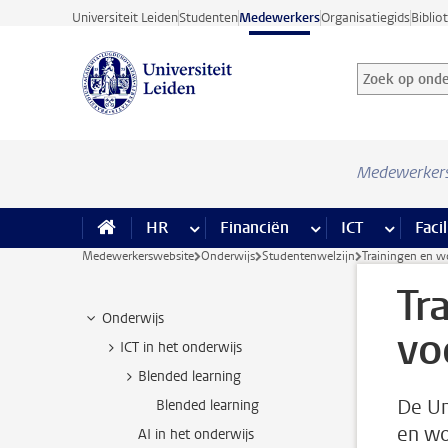
Ga direct naar de inhoud
Universiteit Leiden
Studenten
Medewerkers
Organisatiegids
Biblio
Zoek op onder
Zoekterm
Medewerker
HR
meer HR pagina’s
Financiën
meer Financiën pagi
ICT
meer ICT
Facil
Medewerkerswebsite
Onderwijs
Studentenwelzijn
Trainingen en w
Tr
Onderwijs
vo
ICT in het onderwijs
Blended learning
De Un
Blended learning
en wo
AI in het onderwijs