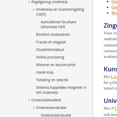
Gr
Regelgeving onderwijs
Gro
Onderwijs-en Examenregeling
Wo
(OER)
Aanvullende facultaire
Zing
informatie OER
Voor vra
Bindend studieadvies
studente
Fraude en plagiaat
ontmoet
Studentenstatuut
cursusse
werknem
Online proctoring
Minoren en keuzeruimte
Kuns
Harde knip
Het
LAK
Toelating en selectie
het geb
Wetenschappelijke integriteit in
toneel e
het onderwijs
Univ
Onderwijskwaliteit
Onderwijsevaluatie
Het
U
ook les
Onderwijsevaluatie