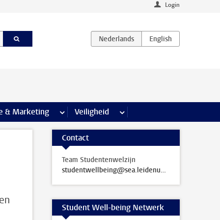
Login
agina’s
e & Marketing
meer Communicatie & Marketing pagina’s
Veiligheid
meer Veiligheid pagina’s
Contact
Team Studentenwelzijn
studentwellbeing@sea.leidenuniv.nl
gen
Student Well-being Netwerk