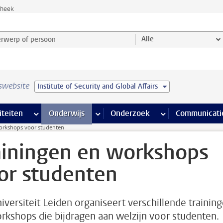
theek
werp of persoon en selecteer categorie
Alle
swebsite
Institute of Security and Global Affairs
na’s
 pagina’s
iteiten
meer Faciliteiten pagina’s
Onderwijs
meer Onderwijs pagina’s
Onderzoek
meer Onderzoek p
Communicati
orkshops voor studenten
ainingen en workshops
or studenten
iversiteit Leiden organiseert verschillende trainin
rkshops die bijdragen aan welzijn voor studenten.