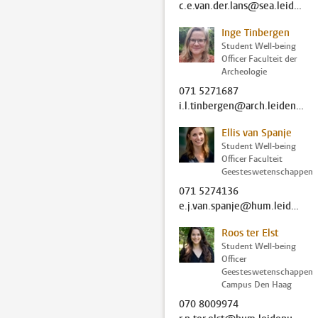
c.e.van.der.lans@sea.leidenuniv.nl
Inge Tinbergen
Student Well-being
Officer Faculteit der
Archeologie
071 5271687
i.l.tinbergen@arch.leidenuniv.nl
Ellis van Spanje
Student Well-being
Officer Faculteit
Geesteswetenschappen
071 5274136
e.j.van.spanje@hum.leidenuniv.nl
Roos ter Elst
Student Well-being
Officer
Geesteswetenschappen
Campus Den Haag
070 8009974