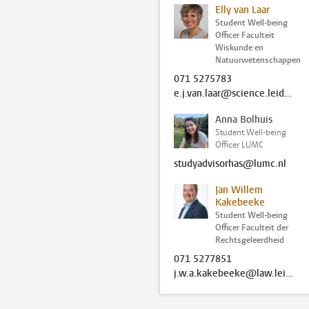
Elly van Laar
Student Well-being
Officer Faculteit
Wiskunde en
Natuurwetenschappen
071 5275783
e.j.van.laar@science.leidenuniv.nl
Anna Bolhuis
Student Well-being
Officer LUMC
studyadvisorhas@lumc.nl
Jan Willem
Kakebeeke
Student Well-being
Officer Faculteit der
Rechtsgeleerdheid
071 5277851
j.w.a.kakebeeke@law.leidenuniv.nl