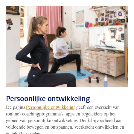
vergro
Persoonlijke ontwikkeling
De pagina
Persoonlijke ontwikkeling
geeft een overzicht van
(online) coachingprogramma’s, apps en begeleiders op het
gebied van persoonlijke ontwikkeling. Denk bijvoorbeeld aan
voldoende bewegen en ontspannen, veerkracht ontwikkelen en
je gelukkig voelen.