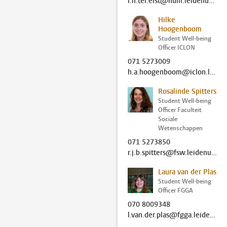
r.n.ter.elst@hum.leidenuniv.nl
Hilke
Hoogenboom
Student Well-being
Officer ICLON
071 5273009
h.a.hoogenboom@iclon.leidenuniv.nl
Rosalinde Spitters
Student Well-being
Officer Faculteit
Sociale
Wetenschappen
071 5273850
r.j.b.spitters@fsw.leidenuniv.nl
Laura van der Plas
Student Well-being
Officer FGGA
070 8009348
l.van.der.plas@fgga.leidenuniv.nl