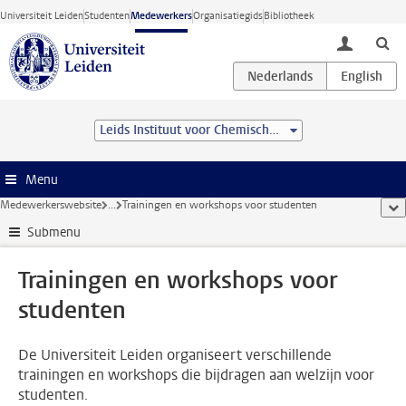
Ga direct naar de inhoud
Universiteit Leiden
Studenten
Medewerkers
Organisatiegids
Bibliotheek
toggle lo
Leids Instituut voor Chemisch Onderzoek (LIC)
Menu
Medewerkerswebsite
...
Trainingen en workshops voor studenten
too
Submenu
Trainingen en workshops voor
studenten
De Universiteit Leiden organiseert verschillende
trainingen en workshops die bijdragen aan welzijn voor
studenten.