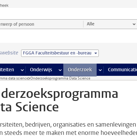
theek
werp of persoon en selecteer categorie
Alle
swebsite
FGGA Faculteitsbestuur en -bureau
na’s
 pagina’s
iteiten
meer Faciliteiten pagina’s
Onderwijs
meer Onderwijs pagina’s
Onderzoek
meer Onderzoek p
Communicati
mma data science
Onderzoeksprogramma Data Science
derzoeksprogramma
ta Science
rsiteiten, bedrijven, organisaties en samenlevingen
en steeds meer te maken met enorme hoeveelhede