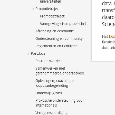
universiteiten
data.
Promotietraject
trans
Promotietraject
daaro
Scien
Vormgevingseisen proefschrift
Afronding en ceremonie
Het
Dat
Ondersteuning en community
facultei
Reglementen en richtlijnen
data sci
Postdocs
Postdoc worden
Samenwerken met
gerenommeerde onderzoekers
Opleidingen, coaching en
loopbaanbegeleiding
Onderwijs geven
Praktische ondersteuning voor
internationals
Vertegenwoordiging