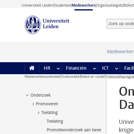
Ga direct naar de inhoud
Universiteit Leiden
Studenten
Medewerkers
Organisatiegids
Biblio
Zoek op onder
Zoekterm
Medewerker
HR
meer HR pagina’s
Financiën
meer Financiën pagi
ICT
meer ICT
Facil
Medewerkerswebsite
Onderzoek
Beleid en visie
Onderzoeksprogra
On
Onderzoek
Da
Promoveren
Toelating
Unive
Toelating
krijg
Promotieonderzoek aan twee