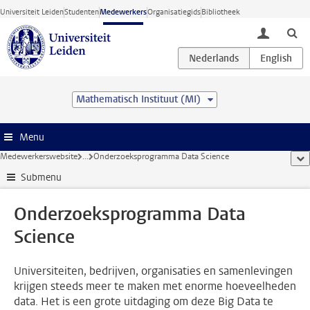
Ga direct naar de inhoud
Universiteit Leiden
Studenten
Medewerkers
Organisatiegids
Bibliotheek
toggle lo
Mathematisch Instituut (MI)
Menu
Medewerkerswebsite
...
Onderzoeksprogramma Data Science
too
Submenu
Onderzoeksprogramma Data
Science
Universiteiten, bedrijven, organisaties en samenlevingen
krijgen steeds meer te maken met enorme hoeveelheden
data. Het is een grote uitdaging om deze Big Data te