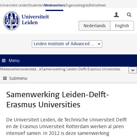
Ga direct naar de inhoud
Universiteit Leiden
Studenten
Medewerkers
Organisatiegids
Bibliotheek
toggle lo
Leiden Institute of Advanced Computer Science (LIACS)
Menu
Medewerkerswebsite
...
Samenwerking Leiden-Delft-Erasmus Universities
too
Submenu
Samenwerking Leiden-Delft-
Erasmus Universities
De Universiteit Leiden, de Technische Universiteit Delft
en de Erasmus Universiteit Rotterdam werken al jaren
intensief samen. In 2012 is deze samenwerking