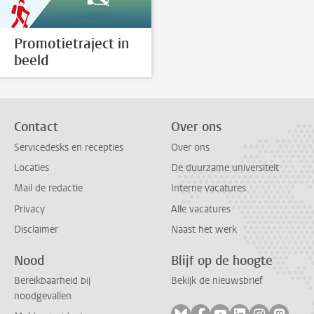
Promotietraject in
beeld
Contact
Over ons
Servicedesks en recepties
Over ons
Locaties
De duurzame universiteit
Mail de redactie
Interne vacatures
Privacy
Alle vacatures
Disclaimer
Naast het werk
Nood
Blijf op de hoogte
Bereikbaarheid bij
Bekijk de nieuwsbrief
noodgevallen
Volg ons op bluesky
Volg ons op facebook
Volg ons op youtub
Volg ons op li
Volg ons o
Volg 