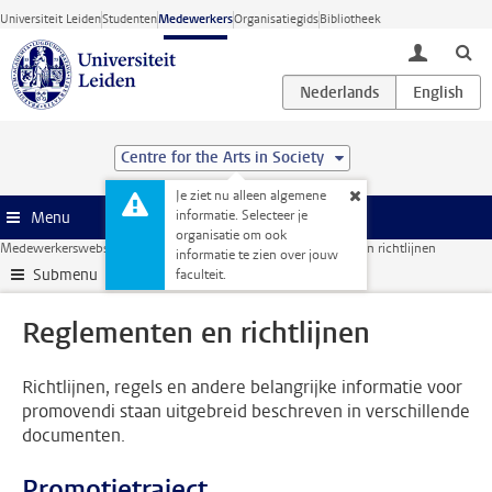
Ga direct naar de inhoud
Universiteit Leiden
Studenten
Medewerkers
Organisatiegids
Bibliotheek
toggle lo
Centre for the Arts in Society
Je ziet nu alleen algemene
informatie. Selecteer je
Menu
organisatie om ook
Medewerkerswebsite
Onderzoek
Promoveren
Reglementen en richtlijnen
informatie te zien over jouw
Submenu
faculteit.
Reglementen en richtlijnen
Richtlijnen, regels en andere belangrijke informatie voor
promovendi staan uitgebreid beschreven in verschillende
documenten.
Promotietraject