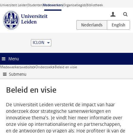
Ga direct naar de inhoud
Universiteit Leiden
Studenten
Medewerkers
Organisatiegids
Bibliotheek
toggle lo
ICLON
Menu
Medewerkerswebsite
Onderzoek
Beleid en visie
Submenu
Beleid en visie
De Universiteit Leiden versterkt de impact van haar
onderzoek door strategische samenwerkingen en
innovatieve thema's. Je vindt hier meer informatie over
onze visie op internationalisering en partnerschappen,
en de antwoorden op vragen als: Hoe profiteer ik van de