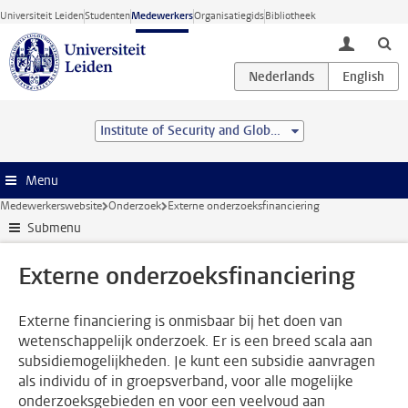
Ga direct naar de inhoud
Universiteit Leiden
Studenten
Medewerkers
Organisatiegids
Bibliotheek
toggle lo
Institute of Security and Global Affairs
Menu
Medewerkerswebsite
Onderzoek
Externe onderzoeksfinanciering
Submenu
Externe onderzoeksfinanciering
Externe financiering is onmisbaar bij het doen van
wetenschappelijk onderzoek. Er is een breed scala aan
subsidiemogelijkheden. Je kunt een subsidie aanvragen
als individu of in groepsverband, voor alle mogelijke
onderzoeksgebieden en voor een veelvoud aan