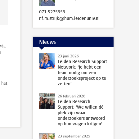
071 5275959
r.f.m.strijk@hum.leidenuniv.nl
Nieuws
via
t
23 juni 2026
Leiden Research Support
Network: ‘Je hebt een
team nodig om een
onderzoeksproject op te
 het
zetten’
26 februari 2026
Leiden Research
Support: ‘We willen dé
plek zijn waar
onderzoekers antwoord
op hun vragen krijgen’
23 september 2025