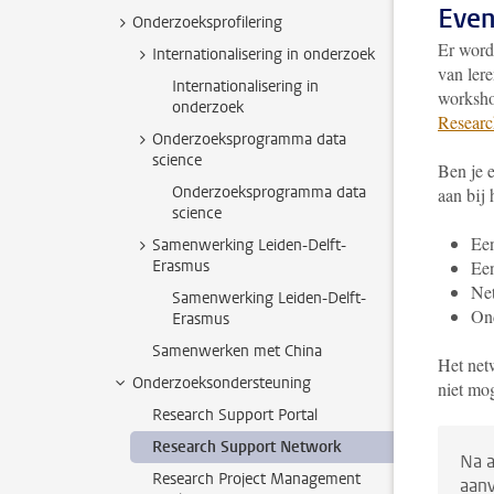
Even
Onderzoeksprofilering
Er word
Internationalisering in onderzoek
van lere
Internationalisering in
worksho
onderzoek
Researc
Onderzoeksprogramma data
science
Ben je e
Onderzoeksprogramma data
aan bij 
science
Een
Samenwerking Leiden-Delft-
Erasmus
Ee
Ne
Samenwerking Leiden-Delft-
Ond
Erasmus
Samenwerken met China
Het netw
Onderzoeksondersteuning
niet mo
Research Support Portal
Research Support Network
Na a
Research Project Management
aanv