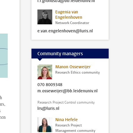
i.r.grondstra@bb.leidenuniv.nl
Eugenia van
Engelenhoven
Network Coordinator
e.van.engelenhoven@luris.nl
Community managers
Manon Osseweijer
Research Ethics community
070 8009348
m.osseweijer@bb.leidenuniv.nl
ch
Research Project Control community
rs,
lrs@luris.nl
s
een
Nina Hefele
Research Project
Management community