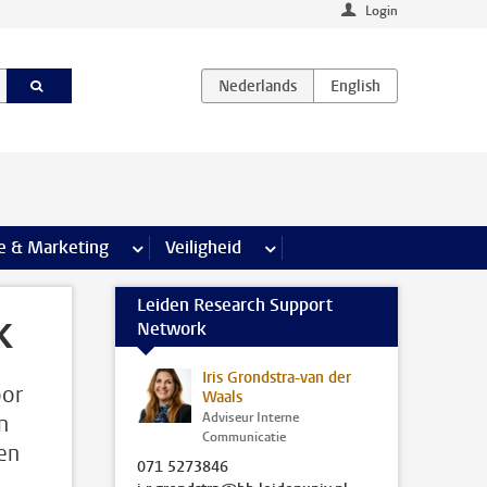
Login
agina’s
e & Marketing
meer Communicatie & Marketing pagina’s
Veiligheid
meer Veiligheid pagina’s
Leiden Research Support
k
Network
Iris Grondstra-van der
oor
Waals
Adviseur Interne
n
Communicatie
en
071 5273846