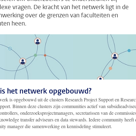
exe vragen. De kracht van het netwerk ligt in de
werking over de grenzen van faculteiten en
tuten heen.
is het netwerk opgebouwd?
werk is opgebouwd uit de clusters Research Project Support en Resear
pport. Binnen deze clusters zijn communities actief van subsidieadviseu
controllers, onderzoeksprojectmanagers, secretarissen van de commissie
 knowledge transfer adviseurs en data stewards. Iedere community heeft 
ty manager die samenwerking en kennisdeling stimuleert.