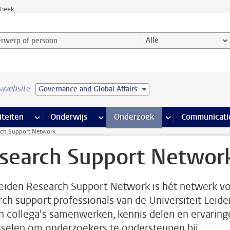
theek
werp of persoon en selecteer categorie
Alle
swebsite
Governance and Global Affairs
na’s
 pagina’s
iteiten
meer Faciliteiten pagina’s
Onderwijs
meer Onderwijs pagina’s
Onderzoek
meer Onderzoek p
Communicati
rch Support Network
search Support Networ
eiden Research Support Network is hét netwerk v
rch support professionals van de Universiteit Leide
n collega's samenwerken, kennis delen en ervaring
sselen om onderzoekers te ondersteunen bij