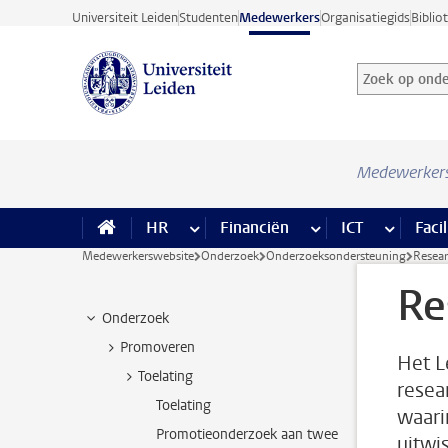
Ga direct naar de inhoud
Universiteit Leiden
Studenten
Medewerkers
Organisatiegids
Biblio
Zoek op onder
Zoekterm
Medewerker
HR
meer HR pagina’s
Financiën
meer Financiën pagi
ICT
meer ICT
Facil
Medewerkerswebsite
Onderzoek
Onderzoeksondersteuning
Resea
Re
Onderzoek
Promoveren
Het L
Toelating
resea
Toelating
waari
Promotieonderzoek aan twee
uitwi