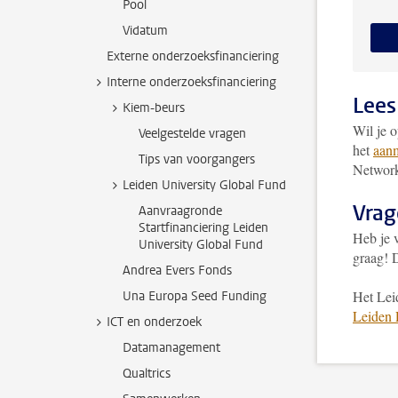
Pool
Vidatum
Externe onderzoeksfinanciering
Interne onderzoeksfinanciering
Lees
Kiem-beurs
Wil je 
Veelgestelde vragen
het
aanm
Tips van voorgangers
Networ
Leiden University Global Fund
Vrag
Aanvraagronde
Startfinanciering Leiden
Heb je 
University Global Fund
graag! 
Andrea Evers Fonds
Het Lei
Una Europa Seed Funding
Leiden 
ICT en onderzoek
Datamanagement
Qualtrics