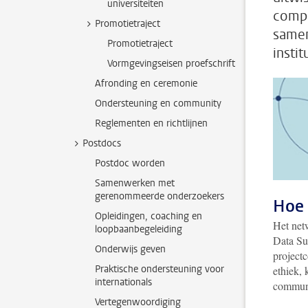
universiteiten
compl
Promotietraject
samen
Promotietraject
insti
Vormgevingseisen proefschrift
Afronding en ceremonie
Ondersteuning en community
Reglementen en richtlijnen
Postdocs
Postdoc worden
Samenwerken met
gerenommeerde onderzoekers
Hoe 
Opleidingen, coaching en
Het net
loopbaanbegeleiding
Data Su
Onderwijs geven
project
Praktische ondersteuning voor
ethiek,
internationals
communi
Vertegenwoordiging