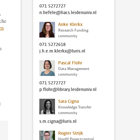
071 5272727
n.hefele@liacs.leidenuniv.nl
n
sche
Anke Klerkx
en
Research Funding
community
071 5272618
n
j.h.e.m.klerkx@luris.nl
Pascal Flohr
Data Management
community
071 5272727
p.flohr@library.leidenuniv.nl
Sara Cigna
t
Knowledge Transfer
community
s.m.cigna@luris.nl
Rogier Strijk
Hoofd Projectcontrol