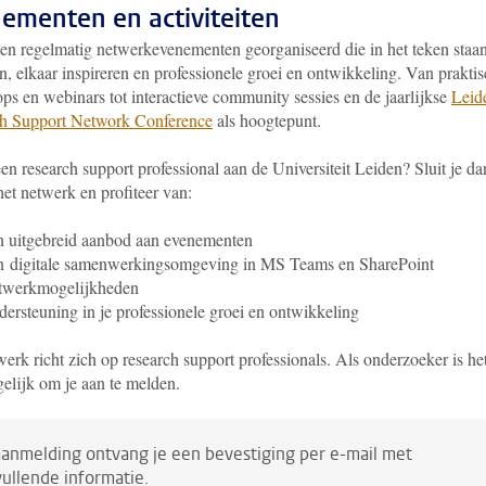
ementen en activiteiten
en regelmatig netwerkevenementen georganiseerd die in het teken staa
n, elkaar inspireren en professionele groei en ontwikkeling. Van prakti
ps en webinars tot interactieve community sessies en de jaarlijkse
Leid
h Support Network Conference
als hoogtepunt.
en research support professional aan de Universiteit Leiden? Sluit je da
het netwerk en profiteer van:
 uitgebreid aanbod aan
evenementen
n
digitale samenwerkingsomgeving in MS Teams en SharePoint
twerkmogelijkheden
ersteuning in je professionele groei en ontwikkeling
erk richt zich op research support professionals. Als onderzoeker is he
gelijk om je aan te melden.
anmelding ontvang je een bevestiging per e-mail met
ullende informatie.