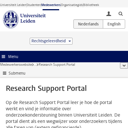
Ga direct naar de inhoud
Universiteit Leiden
Studenten
Medewerkers
Organisatiegids
Bibliotheek
toggle lo
Rechtsgeleerdheid
Menu
Medewerkerswebsite
...
Research Support Portal
too
Submenu
Research Support Portal
Op de Research Support Portal leer je hoe de portal
werkt en vind je informatie over
onderzoekondersteuning binnen Universiteit Leiden. De
portal dient als een wegwijzer voor onderzoekers tijdens
alle fasen van (extern gefinancierde)