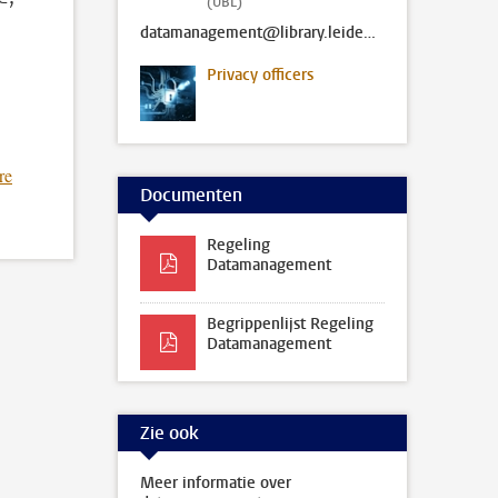
(UBL)
datamanagement@library.leidenuniv.nl
Privacy officers
re
Documenten
Regeling
Datamanagement
Begrippenlijst Regeling
Datamanagement
Zie ook
Meer informatie over