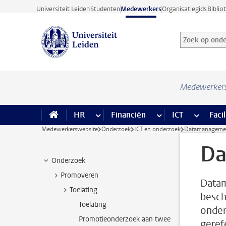
Ga direct naar de inhoud
Universiteit Leiden
Studenten
Medewerkers
Organisatiegids
Biblio
Zoek op onder
Zoekterm
Medewerker
HR
meer HR pagina’s
Financiën
meer Financiën pagi
ICT
meer ICT
Facil
Medewerkerswebsite
Onderzoek
ICT en onderzoek
Datamanageme
Da
Onderzoek
Promoveren
Datam
Toelating
besch
Toelating
onder
Promotieonderzoek aan twee
geref