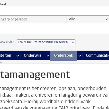
theek
werp of persoon en selecteer categorie
Alle
swebsite
FWN faculteitsbestuur en bureau
na’s
 pagina’s
iteiten
meer Faciliteiten pagina’s
Onderwijs
meer Onderwijs pagina’s
Onderzoek
meer Onderzoek p
Communicati
nt
tamanagement
anagement is het creëren, opslaan, onderhouden,
ikbaar maken, archiveren en langdurig bewaren va
zoeksdata. Hierbij wordt als einddoel vaak
ereerd aan de zogenaamde FAIR principes: 'Findabl