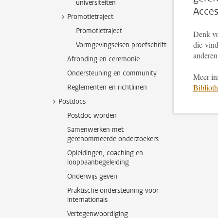
universiteiten
Acces
Promotietraject
Promotietraject
Denk vo
die vind
Vormgevingseisen proefschrift
anderen
Afronding en ceremonie
Ondersteuning en community
Meer in
Bibliot
Reglementen en richtlijnen
Postdocs
Postdoc worden
Samenwerken met
gerenommeerde onderzoekers
Opleidingen, coaching en
loopbaanbegeleiding
Onderwijs geven
Praktische ondersteuning voor
internationals
Vertegenwoordiging