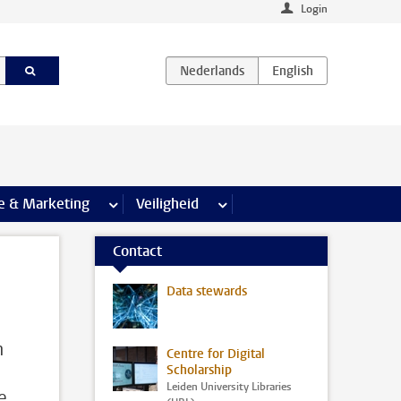
Login
agina’s
e & Marketing
meer Communicatie & Marketing pagina’s
Veiligheid
meer Veiligheid pagina’s
Contact
Data stewards
n
Centre for Digital
Scholarship
Leiden University Libraries
e,