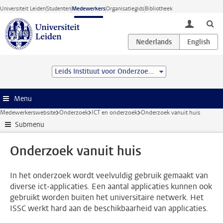
Ga direct naar de inhoud
Universiteit Leiden
Studenten
Medewerkers
Organisatiegids
Bibliotheek
toggle lo
Leids Instituut voor Onderzoek in de Natuurkunde (LION)
Menu
Medewerkerswebsite
Onderzoek
ICT en onderzoek
Onderzoek vanuit huis
Submenu
Onderzoek vanuit huis
In het onderzoek wordt veelvuldig gebruik gemaakt van
diverse ict-applicaties. Een aantal applicaties kunnen ook
gebruikt worden buiten het universitaire netwerk. Het
ISSC werkt hard aan de beschikbaarheid van applicaties.