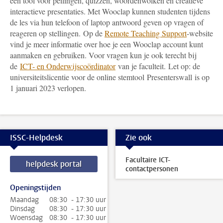
een tool voor peilingen, quizzen, woordenwolken en creatieve
interactieve presentaties. Met Wooclap kunnen studenten tijdens
de les via hun telefoon of laptop antwoord geven op vragen of
reageren op stellingen.
Op de
Remote Teaching Support
-
website
vind je meer informatie over hoe je een Wooclap account kunt
aanmaken en gebruiken.
Voor vragen kun je ook terecht bij
de
ICT- en Onderwijscoördinator
van je faculteit.
Let op: de
universiteitslicentie voor de online stemtool Presenterswall is op
1 januari 2023 verlopen.
ISSC-Helpdesk
Zie ook
Facultaire ICT-
helpdesk portal
contactpersonen
Openingstijden
Maandag
08:30 - 17:30 uur
Dinsdag
08:30 - 17:30 uur
Woensdag
08:30 - 17:30 uur