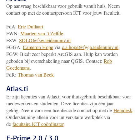
Op aanvraag beschikbaar voor gebruik vanuit huis. Neem
contact op met de contactpersoon ICT voor jouw faculteit.
FdA:
Eric Dullaart
FWN:
Maarten van ‘t Zelfde
FSW:
SOLO@fsw.leidenuniv.nl
FGGA:
Cameron Hope
via
c.a.hope@fgga.leidenuniv.nl
FGW: Biedt zeer beperkt ArcGIS aan. Hulp kan worden
geboden bij overschakeling naar QGIS. Contact:
Rob
Goedemans
.
FdR:
Thomas van Beek
Atlas.ti
Er zijn licenties van Atlas.ti voor thuisgebruik beschikbaar voor
medewerkers en studenten. Deze licenties zijn één jaar
geldig. Neem voor een licentiecode contact op met de
Helpdesk
.
Ondersteuning alleen voor universitaire werkplek via
de
facultaire ICT-coördinator
.
E-Prime 2.0 / 3.0