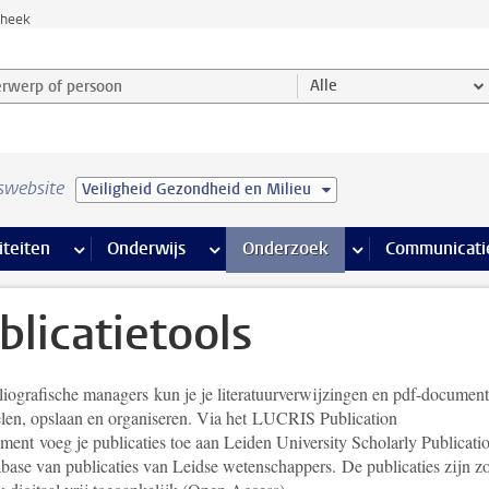
theek
werp of persoon en selecteer categorie
Alle
swebsite
Veiligheid Gezondheid en Milieu
na’s
 pagina’s
iteiten
meer Faciliteiten pagina’s
Onderwijs
meer Onderwijs pagina’s
Onderzoek
meer Onderzoek p
Communicati
blicatietools
liografische managers kun je je literatuurverwijzingen en pdf-documen
len, opslaan en organiseren. Via het LUCRIS Publication
ent voeg je publicaties toe aan Leiden University Scholarly Publicatio
abase van publicaties van Leidse wetenschappers. De publicaties zijn z