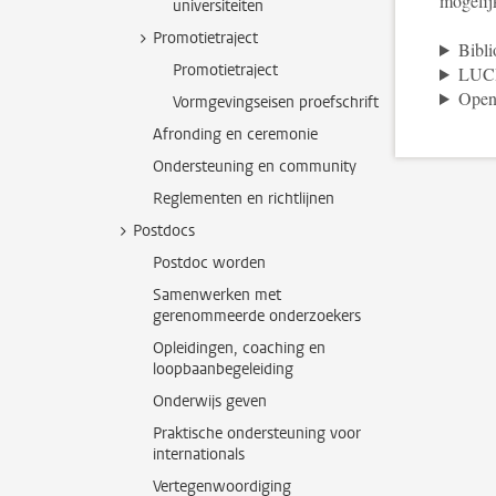
mogelijk
universiteiten
Promotietraject
Bibli
Promotietraject
LUCRI
Open
Vormgevingseisen proefschrift
Afronding en ceremonie
Ondersteuning en community
Reglementen en richtlijnen
Postdocs
Postdoc worden
Samenwerken met
gerenommeerde onderzoekers
Opleidingen, coaching en
loopbaanbegeleiding
Onderwijs geven
Praktische ondersteuning voor
internationals
Vertegenwoordiging