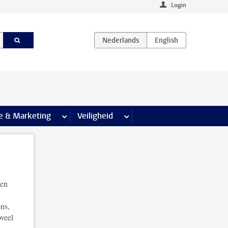
Login
agina’s
e & Marketing
meer Communicatie & Marketing pagina’s
Veiligheid
meer Veiligheid pagina’s
ten
ns,
oveel