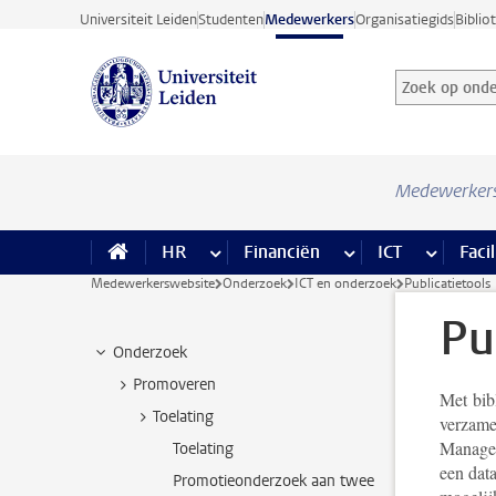
Ga direct naar de inhoud
Universiteit Leiden
Studenten
Medewerkers
Organisatiegids
Biblio
Zoek op onder
Zoekterm
Medewerker
HR
meer HR pagina’s
Financiën
meer Financiën pagi
ICT
meer ICT
Facil
Medewerkerswebsite
Onderzoek
ICT en onderzoek
Publicatietools
Pu
Onderzoek
Promoveren
Met bib
Toelating
verzame
Managem
Toelating
een dat
Promotieonderzoek aan twee