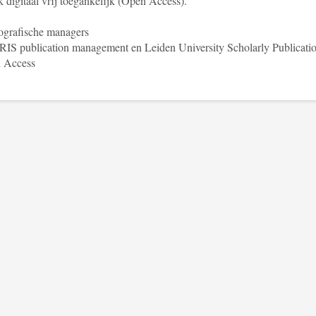
 digitaal vrij toegankelijk (Open Access).
ografische managers
S publication management en Leiden University Scholarly Publicati
 Access