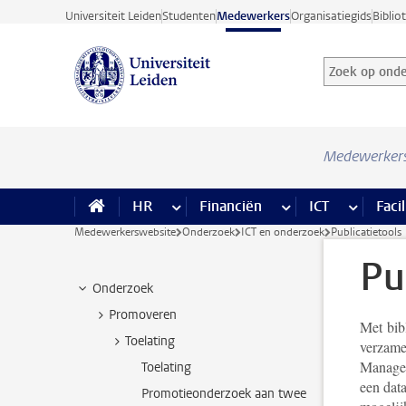
Ga direct naar de inhoud
Universiteit Leiden
Studenten
Medewerkers
Organisatiegids
Biblio
Zoek op onder
Zoekterm
Medewerker
HR
meer HR pagina’s
Financiën
meer Financiën pagi
ICT
meer ICT
Facil
Medewerkerswebsite
Onderzoek
ICT en onderzoek
Publicatietools
Pu
Onderzoek
Promoveren
Met bib
Toelating
verzame
Managem
Toelating
een dat
Promotieonderzoek aan twee