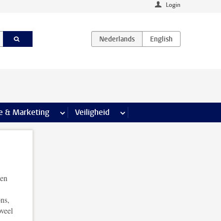
Login
agina’s
e & Marketing
meer Communicatie & Marketing pagina’s
Veiligheid
meer Veiligheid pagina’s
ten
ns,
oveel