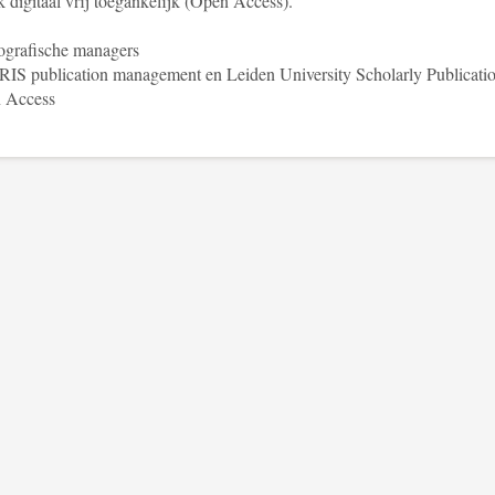
 digitaal vrij toegankelijk (Open Access).
ografische managers
S publication management en Leiden University Scholarly Publicati
 Access