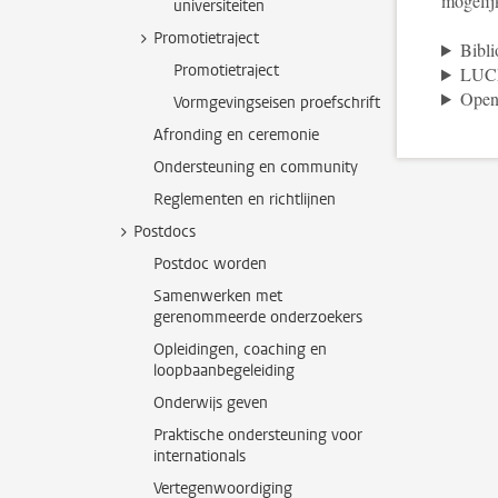
mogelijk
universiteiten
Promotietraject
Bibli
Promotietraject
LUCRI
Open
Vormgevingseisen proefschrift
Afronding en ceremonie
Ondersteuning en community
Reglementen en richtlijnen
Postdocs
Postdoc worden
Samenwerken met
gerenommeerde onderzoekers
Opleidingen, coaching en
loopbaanbegeleiding
Onderwijs geven
Praktische ondersteuning voor
internationals
Vertegenwoordiging