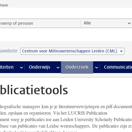
theek
werp of persoon en selecteer categorie
Alle
swebsite
Centrum voor Milieuwetenschappen Leiden (CML)
na’s
 pagina’s
iteiten
meer Faciliteiten pagina’s
Onderwijs
meer Onderwijs pagina’s
Onderzoek
meer Onderzoek p
Communicati
blicatietools
liografische managers kun je je literatuurverwijzingen en pdf-documen
len, opslaan en organiseren. Via het LUCRIS Publication
ent voeg je publicaties toe aan Leiden University Scholarly Publicatio
abase van publicaties van Leidse wetenschappers. De publicaties zijn z