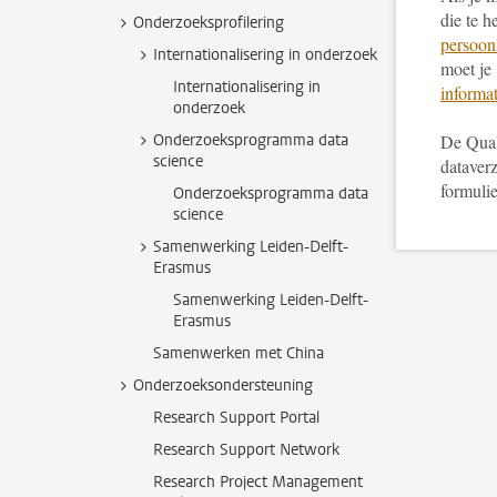
die te h
Onderzoeksprofilering
persoon
Internationalisering in onderzoek
moet je
Internationalisering in
informat
onderzoek
Onderzoeksprogramma data
De Qualt
science
dataver
formuli
Onderzoeksprogramma data
science
Samenwerking Leiden-Delft-
Erasmus
Samenwerking Leiden-Delft-
Erasmus
Samenwerken met China
Onderzoeksondersteuning
Research Support Portal
Research Support Network
Research Project Management