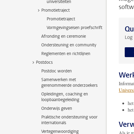
universiteiten
softw
Promotietraject
Promotietraject
Qu
Vormgevingseisen proefschrift
Afronding en ceremonie
Log 
Ondersteuning en community
Reglementen en richtlijnen
Postdocs
Postdoc worden
Werk
Samenwerken met
Informa
gerenommeerde onderzoekers
Universi
Opleidingen, coaching en
loopbaanbegeleiding
het
Onderwijs geven
het
Praktische ondersteuning voor
Verw
internationals
Vertegenwoordiging
Als je 