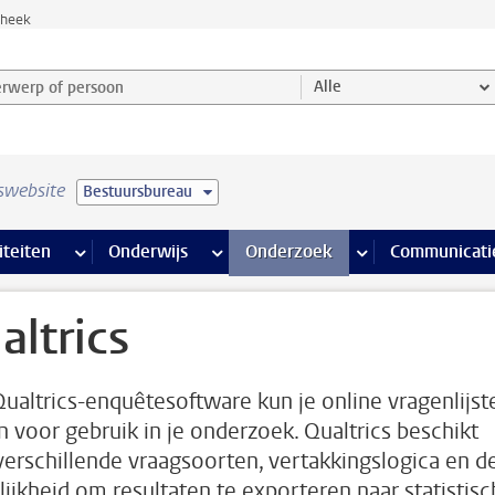
theek
werp of persoon en selecteer categorie
Alle
swebsite
Bestuursbureau
na’s
 pagina’s
iteiten
meer Faciliteiten pagina’s
Onderwijs
meer Onderwijs pagina’s
Onderzoek
meer Onderzoek p
Communicati
altrics
ualtrics-enquêtesoftware kun je online vragenlijst
 voor gebruik in je onderzoek. Qualtrics beschikt
verschillende vraagsoorten, vertakkingslogica en d
ijkheid om resultaten te exporteren naar statistis