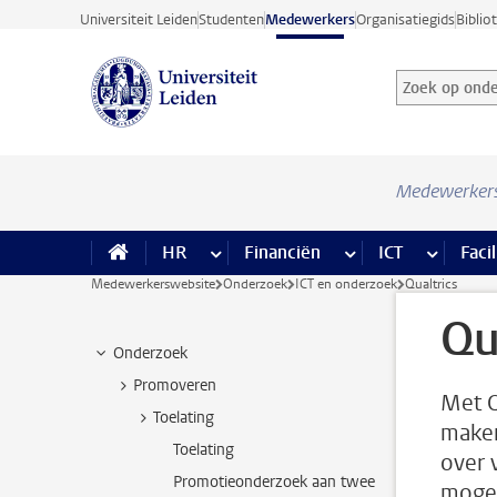
Ga direct naar de inhoud
Universiteit Leiden
Studenten
Medewerkers
Organisatiegids
Biblio
Zoek op onder
Zoekterm
Medewerker
HR
meer HR pagina’s
Financiën
meer Financiën pagi
ICT
meer ICT
Facil
Medewerkerswebsite
Onderzoek
ICT en onderzoek
Qualtrics
Qu
Onderzoek
Promoveren
Met Q
Toelating
maken
Toelating
over 
Promotieonderzoek aan twee
mogel