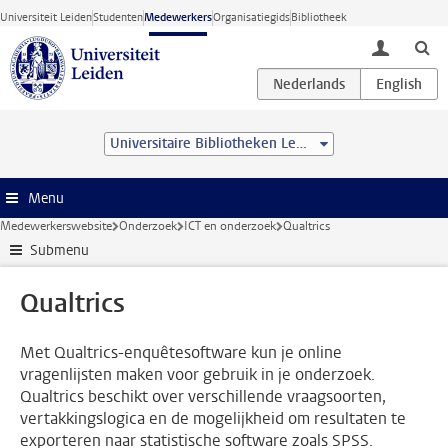
Ga direct naar de inhoud
Universiteit Leiden
Studenten
Medewerkers
Organisatiegids
Bibliotheek
toggle lo
Universitaire Bibliotheken Leiden
Menu
Medewerkerswebsite
Onderzoek
ICT en onderzoek
Qualtrics
Submenu
Qualtrics
Met Qualtrics-enquêtesoftware kun je online
vragenlijsten maken voor gebruik in je onderzoek.
Qualtrics beschikt over verschillende vraagsoorten,
vertakkingslogica en de mogelijkheid om resultaten te
exporteren naar statistische software zoals SPSS.