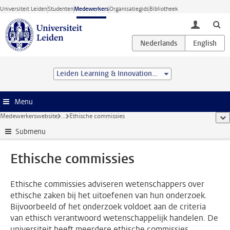
Ga direct naar de inhoud
Universiteit Leiden
Studenten
Medewerkers
Organisatiegids
Bibliotheek
toggle lo
Leiden Learning & Innovation Centre
Menu
Medewerkerswebsite
...
Ethische commissies
too
Submenu
Ethische commissies
Ethische commissies adviseren wetenschappers over
ethische zaken bij het uitoefenen van hun onderzoek.
Bijvoorbeeld of het onderzoek voldoet aan de criteria
van ethisch verantwoord wetenschappelijk handelen. De
universiteit heeft meerdere ethische commissies.