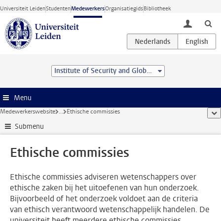
Ga direct naar de inhoud
Universiteit Leiden
Studenten
Medewerkers
Organisatiegids
Bibliotheek
toggle lo
Institute of Security and Global Affairs
Menu
Medewerkerswebsite
...
Ethische commissies
too
Submenu
Ethische commissies
Ethische commissies adviseren wetenschappers over
ethische zaken bij het uitoefenen van hun onderzoek.
Bijvoorbeeld of het onderzoek voldoet aan de criteria
van ethisch verantwoord wetenschappelijk handelen. De
universiteit heeft meerdere ethische commissies.