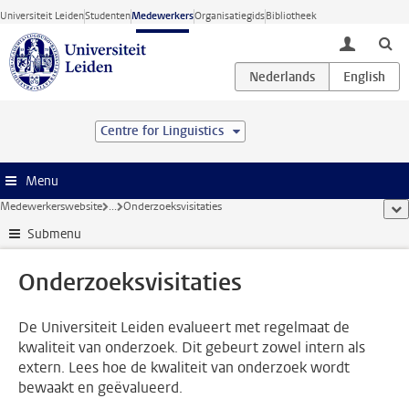
Ga direct naar de inhoud
Universiteit Leiden
Studenten
Medewerkers
Organisatiegids
Bibliotheek
toggle lo
Centre for Linguistics
Menu
Medewerkerswebsite
...
Onderzoeksvisitaties
too
Submenu
Onderzoeksvisitaties
De Universiteit Leiden evalueert met regelmaat de
kwaliteit van onderzoek. Dit gebeurt zowel intern als
extern. Lees hoe de kwaliteit van onderzoek wordt
bewaakt en geëvalueerd.