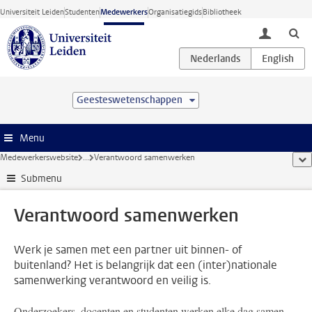
Ga direct naar de inhoud
Universiteit Leiden
Studenten
Medewerkers
Organisatiegids
Bibliotheek
toggle lo
Geesteswetenschappen
Menu
Medewerkerswebsite
...
Verantwoord samenwerken
too
Submenu
Verantwoord samenwerken
Werk je samen met een partner uit binnen- of
buitenland? Het is belangrijk dat een (inter)nationale
samenwerking verantwoord en veilig is.
Onderzoekers, docenten en studenten werken elke dag samen