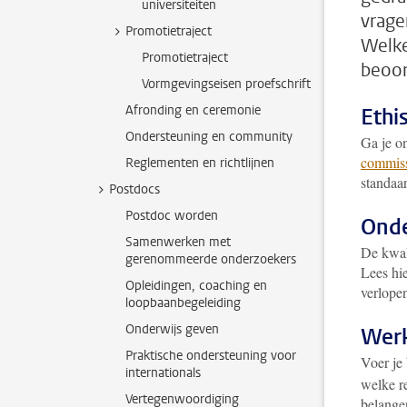
universiteiten
vrage
Promotietraject
Welke
Promotietraject
beoor
Vormgevingseisen proefschrift
Afronding en ceremonie
Ethi
Ondersteuning en community
Ga je o
commiss
Reglementen en richtlijnen
standaa
Postdocs
Postdoc worden
Onde
Samenwerken met
De kwal
gerenommeerde onderzoekers
Lees hi
Opleidingen, coaching en
verlopen
loopbaanbegeleiding
Onderwijs geven
Werk
Praktische ondersteuning voor
Voer je
internationals
welke r
Vertegenwoordiging
belange