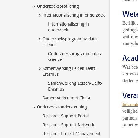
Onderzoeksprofilering
Wete
Internationalisering in onderzoek
Eerlijk 
Internationalisering in
gedrag
onderzoek
vertrou
Onderzoeksprogramma data
van sch
science
Onderzoeksprogramma data
Acad
science
Wat bet
Samenwerking Leiden-Delft-
kernwaa
Erasmus
stellen 
Samenwerking Leiden-Delft-
Erasmus
Ver
Samenwerken met China
Interna
Onderzoeksondersteuning
veilighe
Research Support Portal
partner
samenwe
Research Support Network
Research Project Management