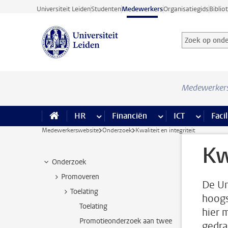
Ga direct naar de inhoud
Universiteit Leiden
Studenten
Medewerkers
Organisatiegids
Biblio
Zoek op onder
Zoekterm
Medewerker
HR
meer HR pagina’s
Financiën
meer Financiën pagi
ICT
meer ICT
Facil
Medewerkerswebsite
Onderzoek
Kwaliteit en integriteit
Kw
Onderzoek
Promoveren
De Un
Toelating
hoogs
Toelating
hier 
Promotieonderzoek aan twee
gedra