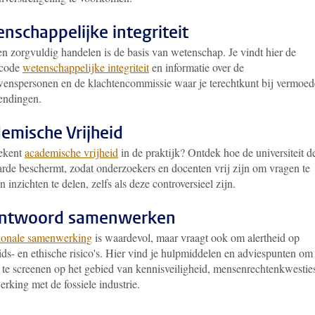
nschappelijke integriteit
en zorgvuldig handelen is de basis van wetenschap. Je vindt hier de
scode
wetenschappelijke integriteit
en informatie over de
wenspersonen en de klachtencommissie waar je terechtkunt bij vermoe
endingen.
emische Vrijheid
ekent
academische vrijheid
in de praktijk? Ontdek hoe de universiteit d
rde beschermt, zodat onderzoekers en docenten vrij zijn om vragen te
en inzichten te delen, zelfs als deze controversieel zijn.
antwoord samenwerken
tionale samenwerking
is waardevol, maar vraagt ook om alertheid op
ids- en ethische risico's. Hier vind je hulpmiddelen en adviespunten om
s te screenen op het gebied van kennisveiligheid, mensenrechtenkwestie
rking met de fossiele industrie.