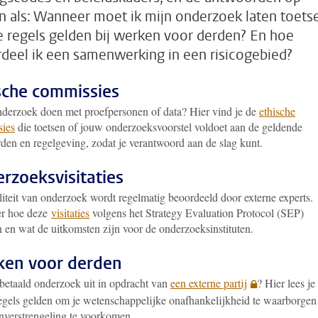
n als: Wanneer moet ik mijn onderzoek laten toets
 regels gelden bij werken voor derden? En hoe
deel ik een samenwerking in een risicogebied?
sche commissies
nderzoek doen met proefpersonen of data? Hier vind je de
ethische
ies
die toetsen of jouw onderzoeksvoorstel voldoet aan de geldende
rden en regelgeving, zodat je verantwoord aan de slag kunt.
rzoeksvisitaties
iteit van onderzoek wordt regelmatig beoordeeld door externe experts.
er hoe deze
visitaties
volgens het Strategy Evaluation Protocol (SEP)
 en wat de uitkomsten zijn voor de onderzoeksinstituten.
en voor derden
 betaald onderzoek uit in opdracht van
een externe partij
? Hier lees je
egels gelden om je wetenschappelijke onafhankelijkheid te waarborgen
nverstrengeling te voorkomen.