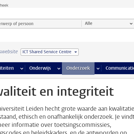
theek
werp of persoon en selecteer categorie
Alle
swebsite
ICT Shared Service Centre
na’s
 pagina’s
iteiten
meer Faciliteiten pagina’s
Onderwijs
meer Onderwijs pagina’s
Onderzoek
meer Onderzoek p
Communicati
aliteit en integriteit
iversiteit Leiden hecht grote waarde aan kwalitati
taand, ethisch en onafhankelijk onderzoek. Je vind
meer informatie over toetsingscommissies,
gscodes en beleidskaders, en de antwoorden op