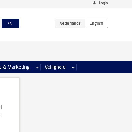
Login
agina’s
e & Marketing
meer Communicatie & Marketing pagina’s
Veiligheid
meer Veiligheid pagina’s
ef
t