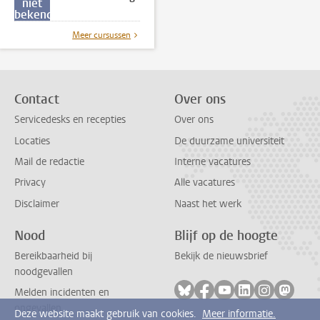
niet
bekend
Meer cursussen
Contact
Over ons
Servicedesks en recepties
Over ons
Locaties
De duurzame universiteit
Mail de redactie
Interne vacatures
Privacy
Alle vacatures
Disclaimer
Naast het werk
Nood
Blijf op de hoogte
Bereikbaarheid bij
Bekijk de nieuwsbrief
noodgevallen
Volg ons op bluesky
Volg ons op facebook
Volg ons op youtub
Volg ons op li
Volg ons o
Volg 
Melden incidenten en
ongevallen
Deze website maakt gebruik van cookies.
Meer informatie.