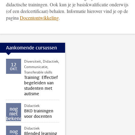
didactische trainingen. Ook kun je je basiskwalificatie onderwijs
(of een deelcertificaat) behalen. Informatie hierover vind je op de
pagina
Docentontwikkeling
.
Aankomende cursussen
Diversiteit, Didactiek,
12
Communicatie,
OKT.
Transferable skills
Training: Effectief
begeleiden van
studenten met
autisme
Didactiek
nog
BKO trainingen
niet
voor docenten
bekend
Didactiek
nog
Blended learning