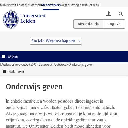
Ga direct naar de inhoud
Universiteit Leiden
Studenten
Medewerkers
Organisatiegids
Bibliotheek
toggle lo
Sociale Wetenschappen
Menu
Medewerkerswebsite
Onderzoek
Postdocs
Onderwijs geven
Submenu
Onderwijs geven
In enkele faculteiten worden postdocs direct ingezet in
onderwijs. In andere faculteiten gebeurt dat niet automatisch.
Als je graag onderwijs wil verzorgen en je kunt er de tijd voor
vrijmaken, overleg dan met de opleidingsdirecteur van je
instituut. De Universiteit Leiden biedt mogelijkheden voor