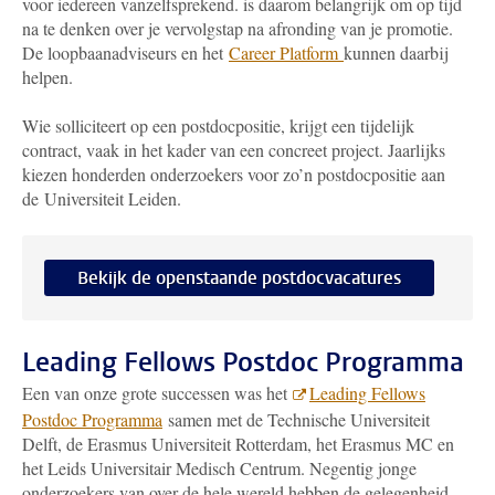
voor iedereen vanzelfsprekend. is daarom belangrijk om op tijd
na te denken over je vervolgstap na afronding van je promotie.
De loopbaanadviseurs en het
Career Platform
kunnen daarbij
helpen.
Wie solliciteert op een postdocpositie, krijgt een tijdelijk
contract, vaak in het kader van een concreet project. Jaarlijks
kiezen honderden onderzoekers voor zo’n postdocpositie aan
de Universiteit Leiden.
Bekijk de openstaande postdocvacatures
Leading Fellows Postdoc Programma
Een van onze grote successen was het
Leading Fellows
Postdoc Programma
samen met de Technische Universiteit
Delft, de Erasmus Universiteit Rotterdam, het Erasmus MC en
het Leids Universitair Medisch Centrum. Negentig jonge
onderzoekers van over de hele wereld hebben de gelegenheid