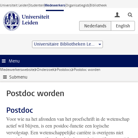
Ga direct naar de inhoud
Universiteit Leiden
Studenten
Medewerkers
Organisatiegids
Bibliotheek
toggle lo
Universitaire Bibliotheken Leiden
Menu
Medewerkerswebsite
Onderzoek
Postdocs
Postdoc worden
Submenu
Postdoc worden
Postdoc
Voor wie na het afronden van het proefschrift in de wetenschap
actief wil blijven, is een
postdoc-functie
een logische
vervolgstap. Een wetenschappelijke carrière is overigens niet