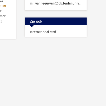
nze
m.j.van.leeuwen@bb.leidenuniv.nl
nter
r
reer
et
Zie ook
International staff