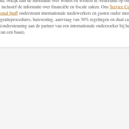
and, bekijk dan de informatie over wonen en werken in Nederland op o
, inclusief de informatie over financiële en fiscale zaken. Ons
Service Ce
ional Staff
ondersteunt internationale medewerkers en gasten onder mee
igratieprocedures, huisvesting, aanvraag van 30% regelingen en dual ca
(ondersteuning aan de partner van een internationale onderzoeker bij h
van een baan).