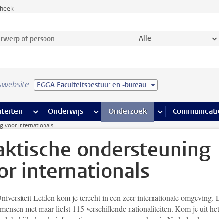
theek
werp of persoon en selecteer categorie
Alle
swebsite
FGGA Faculteitsbestuur en -bureau
na’s
 pagina’s
iteiten
meer Faciliteiten pagina’s
Onderwijs
meer Onderwijs pagina’s
Onderzoek
meer Onderzoek p
Communicati
g voor internationals
aktische ondersteuning
or internationals
niversiteit Leiden kom je terecht in een zeer internationale omgeving. 
ensen met maar liefst 115 verschillende nationaliteiten. Kom je uit het