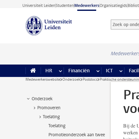
Ga direct naar de inhoud
Universiteit Leiden
Studenten
Medewerkers
Organisatiegids
Biblio
Zoek op onder
Zoekterm
Medewerker
HR
meer HR pagina’s
Financiën
meer Financiën pagi
ICT
meer ICT
Facil
Medewerkerswebsite
Onderzoek
Postdocs
Praktische ondersteunin
Pr
Onderzoek
vo
Promoveren
Toelating
Bij de U
Toelating
werken m
Promotieonderzoek aan twee