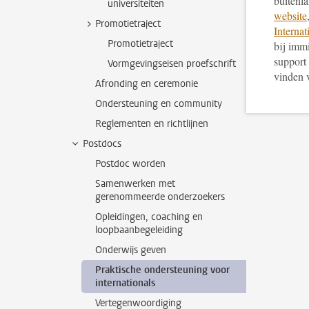
buitenl
universiteiten
website
Promotietraject
Internat
Promotietraject
bij imm
support 
Vormgevingseisen proefschrift
vinden 
Afronding en ceremonie
Ondersteuning en community
Reglementen en richtlijnen
Postdocs
Postdoc worden
Samenwerken met
gerenommeerde onderzoekers
Opleidingen, coaching en
loopbaanbegeleiding
Onderwijs geven
Praktische ondersteuning voor
internationals
Vertegenwoordiging