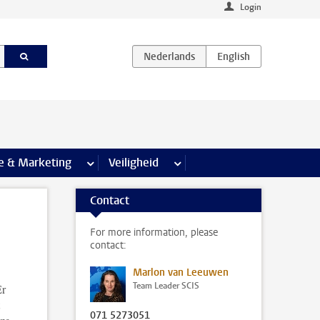
Login
agina’s
e & Marketing
meer Communicatie & Marketing pagina’s
Veiligheid
meer Veiligheid pagina’s
Contact
For more information, please
contact:
Marlon van Leeuwen
Team Leader SCIS
Er
071 5273051