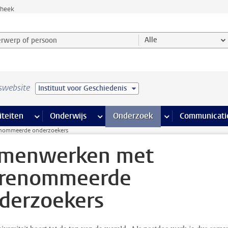
theek
werp of persoon en selecteer categorie
Alle
swebsite
Instituut voor Geschiedenis
na’s
 pagina’s
iteiten
meer Faciliteiten pagina’s
Onderwijs
meer Onderwijs pagina’s
Onderzoek
meer Onderzoek p
Communicati
nommeerde onderzoekers
menwerken met
renommeerde
derzoekers