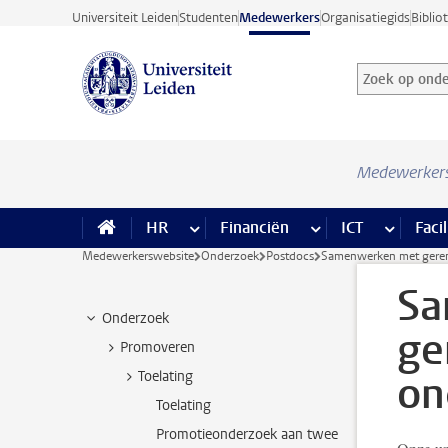
Ga direct naar de inhoud
Universiteit Leiden
Studenten
Medewerkers
Organisatiegids
Biblio
Zoek op onder
Zoekterm
Medewerker
HR
meer HR pagina’s
Financiën
meer Financiën pagi
ICT
meer ICT
Facil
Medewerkerswebsite
Onderzoek
Postdocs
Samenwerken met gere
Sa
Onderzoek
ge
Promoveren
on
Toelating
Toelating
Promotieonderzoek aan twee