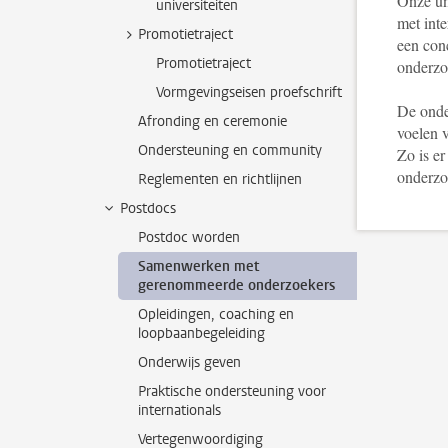
Onze uni
universiteiten
met int
Promotietraject
een conc
Promotietraject
onderz
Vormgevingseisen proefschrift
De onde
Afronding en ceremonie
voelen 
Ondersteuning en community
Zo is e
onderzo
Reglementen en richtlijnen
Postdocs
Postdoc worden
Samenwerken met
gerenommeerde onderzoekers
Opleidingen, coaching en
loopbaanbegeleiding
Onderwijs geven
Praktische ondersteuning voor
internationals
Vertegenwoordiging