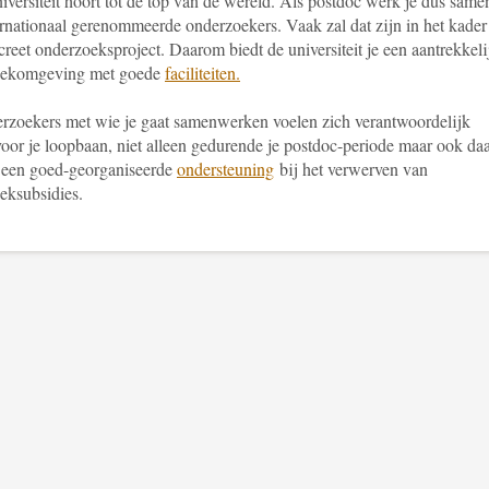
versiteit hoort tot de top van de wereld. Als postdoc werk je dus same
ernationaal gerenommeerde onderzoekers. Vaak zal dat zijn in het kader
reet onderzoeksproject. Daarom biedt de universiteit je een aantrekkeli
oekomgeving met goede
faciliteiten.
rzoekers met wie je gaat samenwerken voelen zich verantwoordelijk
voor je loopbaan, niet alleen gedurende je postdoc-periode maar ook da
r een goed-georganiseerde
ondersteuning
bij het verwerven van
eksubsidies.