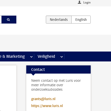
Login
agina’s
e & Marketing
meer Communicatie & Marketing pagina’s
Veiligheid
meer Veiligheid pagina’s
Contact
Neem contact op met Luris voor
meer informatie over
onderzoeksubssidies
grants@luris.nl
https://www.luris.nl