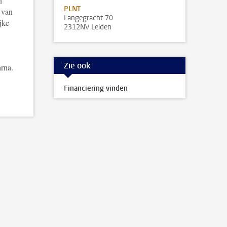
n
PLNT
 van
Langegracht 70
jke
2312NV Leiden
Zie ook
arna.
Financiering vinden