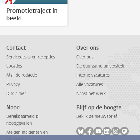
Promotietraject in
beeld
Contact
Over ons
Servicedesks en recepties
Over ons
Locaties
De duurzame universiteit
Mail de redactie
Interne vacatures
Privacy
Alle vacatures
Disclaimer
Naast het werk
Nood
Blijf op de hoogte
Bereikbaarheid bij
Bekijk de nieuwsbrief
noodgevallen
Volg ons op bluesky
Volg ons op facebook
Volg ons op youtub
Volg ons op li
Volg ons o
Volg 
Melden incidenten en
ongevallen