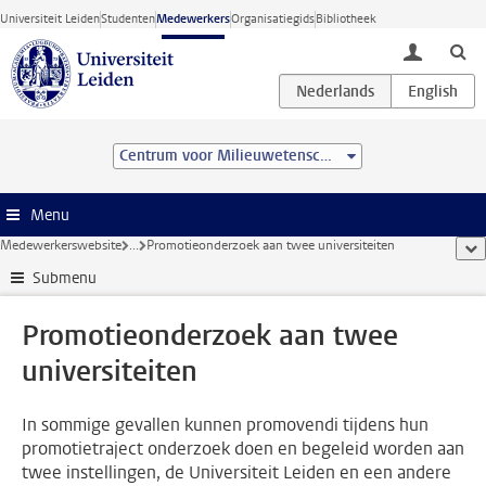
Ga direct naar de inhoud
Universiteit Leiden
Studenten
Medewerkers
Organisatiegids
Bibliotheek
toggle lo
Centrum voor Milieuwetenschappen Leiden (CML)
Menu
Medewerkerswebsite
...
Promotieonderzoek aan twee universiteiten
too
Submenu
Promotieonderzoek aan twee
universiteiten
In sommige gevallen kunnen promovendi tijdens hun
promotietraject onderzoek doen en begeleid worden aan
twee instellingen, de Universiteit Leiden en een andere