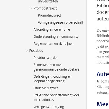
universiteiten
Bibli
Promotietraject
docen
Promotietraject
auteu
Vormgevingseisen proefschrift
Afronding en ceremonie
De unive
Bibliot
Ondersteuning en community
onderzoe
Reglementen en richtlijnen
je dit e
Postdocs
dan goed
overeenk
Postdoc worden
hoofdstu
Samenwerken met
gerenommeerde onderzoekers
Aute
Opleidingen, coaching en
Je bent 
loopbaanbegeleiding
Stichti
Onderwijs geven
auteurs
Praktische ondersteuning voor
internationals
Meer
Vertegenwoordiging