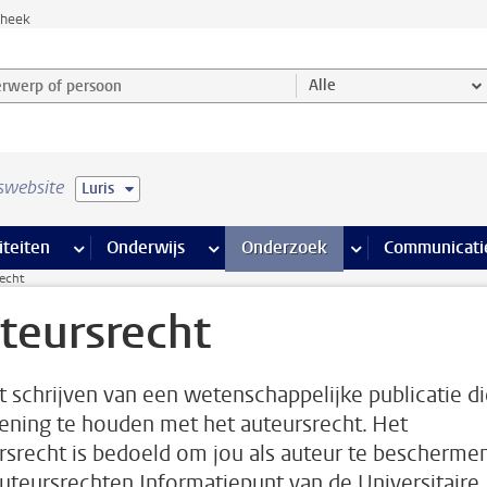
theek
werp of persoon en selecteer categorie
Alle
swebsite
Luris
na’s
 pagina’s
iteiten
meer Faciliteiten pagina’s
Onderwijs
meer Onderwijs pagina’s
Onderzoek
meer Onderzoek p
Communicati
echt
teursrecht
et schrijven van een wetenschappelijke publicatie d
kening te houden met het auteursrecht. Het
rsrecht is bedoeld om jou als auteur te beschermen
uteursrechten Informatiepunt van de Universitaire