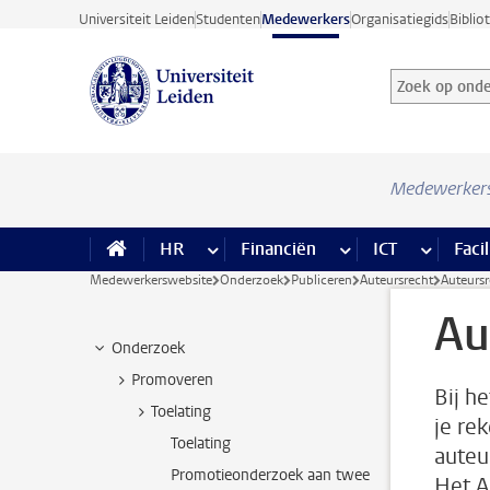
Ga direct naar de inhoud
Universiteit Leiden
Studenten
Medewerkers
Organisatiegids
Biblio
Zoek op onder
Zoekterm
Medewerker
HR
meer HR pagina’s
Financiën
meer Financiën pagi
ICT
meer ICT
Facil
Medewerkerswebsite
Onderzoek
Publiceren
Auteursrecht
Auteursr
Au
Onderzoek
Promoveren
Bij h
Toelating
je re
Toelating
auteu
Promotieonderzoek aan twee
Het A