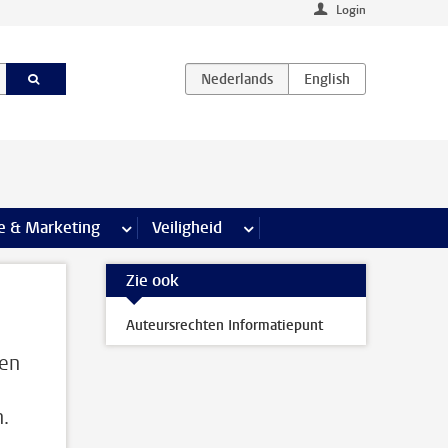
Login
agina’s
e & Marketing
meer Communicatie & Marketing pagina’s
Veiligheid
meer Veiligheid pagina’s
Zie ook
Auteursrechten Informatiepunt
ien
.